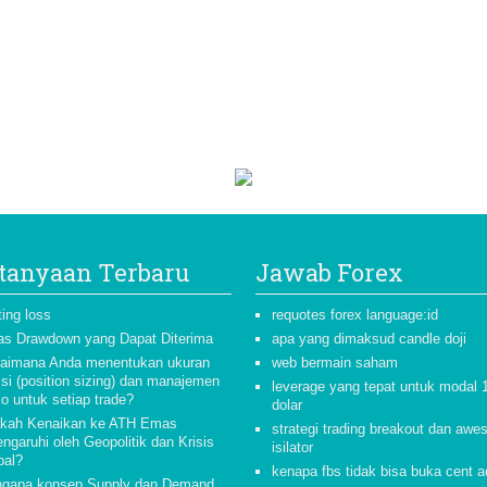
tanyaan Terbaru
Jawab Forex
ting loss
requotes forex language:id
as Drawdown yang Dapat Diterima
apa yang dimaksud candle doji
aimana Anda menentukan ukuran
web bermain saham
isi (position sizing) dan manajemen
leverage yang tepat untuk modal 
ko untuk setiap trade?
dolar
kah Kenaikan ke ATH Emas
strategi trading breakout dan aw
ngaruhi oleh Geopolitik dan Krisis
isilator
bal?
kenapa fbs tidak bisa buka cent 
gapa konsep Supply dan Demand