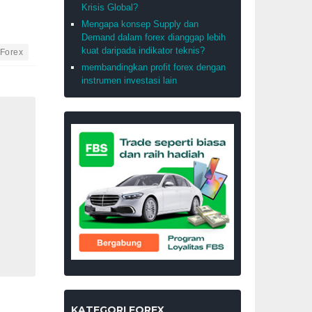
Krisis Global?
Mengapa konsep Supply dan
Demand dalam forex dianggap lebih
kuat daripada indikator teknis?
Forex
membandingkan profit forex dengan
instrumen investasi lain
KATEGORI FOREX