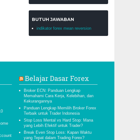
BUTUH JAWABAN
indikator forex mean reversion
Belajar Dasar Forex
Broker ECN: Panduan Lengkap
Memahami Cara Kerja, Kelebihan, dan
Kekurangannya
Panduan Lengkap Memilih Broker Forex
10
Terbaik untuk Trader Indonesia
Stop Loss Mental vs Hard Stop: Mana
esome
yang Lebih Efektif untuk Trader?
Break Even Stop Loss: Kapan Waktu
account
yang Tepat dalam Trading Forex?