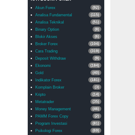
Akun Forex
(92)
Analisa Fundamental
(115)
Analisa Teknikal
(51)
Binary Option
(8)
Blokir Akses
(6)
Broker Forex
(104)
Cara Trading
(319)
Deposit Withdraw
(9)
Ekonomi
(184)
Gold
(40)
Indikator Forex
(181)
Komplain Broker
(3)
Kripto
(14)
Metatrader
(35)
Money Management
(46)
PAMM Forex Copy
(2)
Program Investasi
(81)
Psikologi Forex
(69)