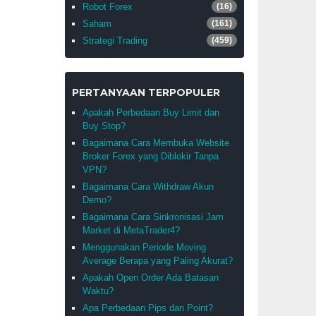
Robot Forex
(16)
Saham
(161)
Strategi Trading
(459)
PERTANYAAN TERPOPULER
Apakah Perbedaan Buy Limit dan
Buy Stop?
Bagaimana Cara Membuka Website
Broker Forex yang Diblokir Tanpa
VPN?
Bagaimana Cara Withdraw Akun
Demo?
Bagaimana Cara Sinkronisasi Jam
Market di MetaTrader4?
Menggunakan Periode Moving
Average Berapa yang Paling Akurat?
Apakah Open Order Ada Batasan
Waktu?
Apa Perbedaan Pips dan Point?