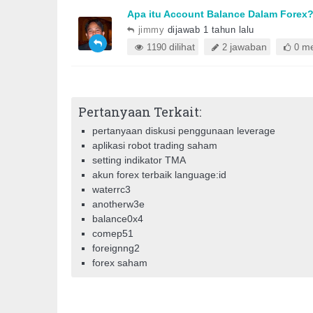
Apa itu Account Balance Dalam Forex
jimmy
dijawab 1 tahun lalu
dilihat
jawaban
me
1190
2
0
Pertanyaan Terkait:
pertanyaan diskusi penggunaan leverage
aplikasi robot trading saham
setting indikator TMA
akun forex terbaik language:id
waterrc3
anotherw3e
balance0x4
comep51
foreignng2
forex saham