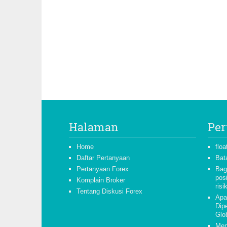
Halaman
Per
Home
floa
Daftar Pertanyaan
Bat
Pertanyaan Forex
Bag
pos
Komplain Broker
risi
Tentang Diskusi Forex
Apa
Dipe
Glo
Men