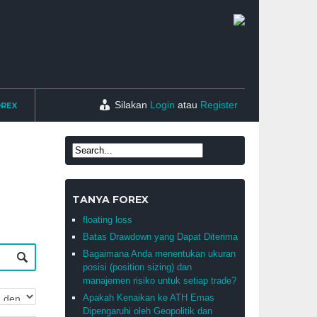
Silakan
Login
atau
Register
OREX
TANYA FOREX
floating loss
Batas Drawdown yang Dapat Diterima
Bagaimana Anda menentukan ukuran
posisi (position sizing) dan
manajemen risiko untuk setiap trade?
Apakah Kenaikan ke ATH Emas
Dipengaruhi oleh Geopolitik dan