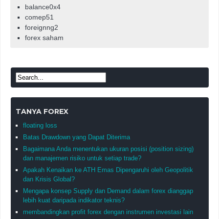
balance0x4
comep51
foreignng2
forex saham
TANYA FOREX
floating loss
Batas Drawdown yang Dapat Diterima
Bagaimana Anda menentukan ukuran posisi (position sizing)
dan manajemen risiko untuk setiap trade?
Apakah Kenaikan ke ATH Emas Dipengaruhi oleh Geopolitik
dan Krisis Global?
Mengapa konsep Supply dan Demand dalam forex dianggap
lebih kuat daripada indikator teknis?
membandingkan profit forex dengan instrumen investasi lain