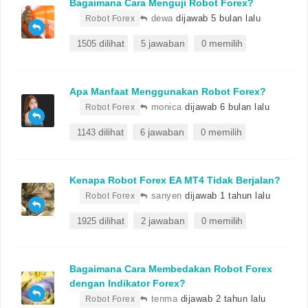
Bagaimana Cara Menguji Robot Forex?
•
dewa
dijawab 5 bulan lalu
Robot Forex
dilihat
jawaban
memilih
1505
5
0
Apa Manfaat Menggunakan Robot Forex?
•
monica
dijawab 6 bulan lalu
Robot Forex
dilihat
jawaban
memilih
1143
6
0
Kenapa Robot Forex EA MT4 Tidak Berjalan?
•
sanyen
dijawab 1 tahun lalu
Robot Forex
dilihat
jawaban
memilih
1925
2
0
Bagaimana Cara Membedakan Robot Forex
dengan Indikator Forex?
•
tenma
dijawab 2 tahun lalu
Robot Forex