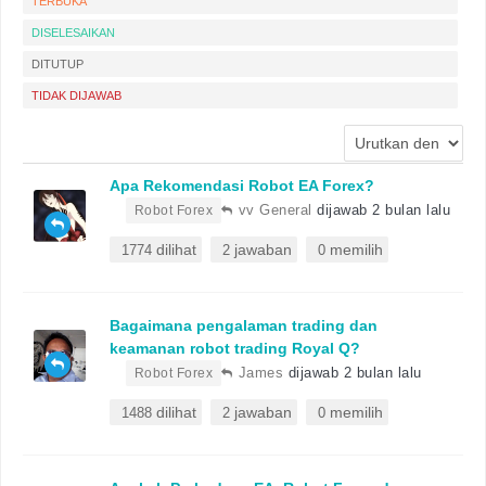
TERBUKA
DISELESAIKAN
DITUTUP
TIDAK DIJAWAB
Apa Rekomendasi Robot EA Forex?
•
vv General
dijawab 2 bulan lalu
Robot Forex
dilihat
jawaban
memilih
1774
2
0
Bagaimana pengalaman trading dan
keamanan robot trading Royal Q?
•
James
dijawab 2 bulan lalu
Robot Forex
dilihat
jawaban
memilih
1488
2
0