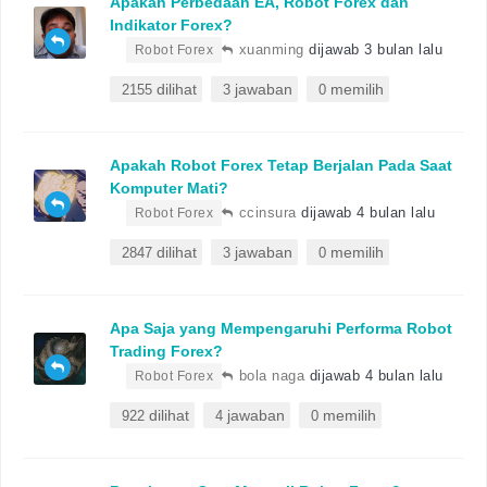
Apakah Perbedaan EA, Robot Forex dan
Indikator Forex?
•
xuanming
dijawab 3 bulan lalu
Robot Forex
dilihat
jawaban
memilih
2155
3
0
Apakah Robot Forex Tetap Berjalan Pada Saat
Komputer Mati?
•
ccinsura
dijawab 4 bulan lalu
Robot Forex
dilihat
jawaban
memilih
2847
3
0
Apa Saja yang Mempengaruhi Performa Robot
Trading Forex?
•
bola naga
dijawab 4 bulan lalu
Robot Forex
dilihat
jawaban
memilih
922
4
0