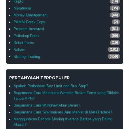
Kripto
(14)
Metatrader
(35)
Money Management
(46)
PAMM Forex Copy
(2)
Program Investasi
(81)
Psikologi Forex
(69)
Robot Forex
(16)
Saham
(161)
Strategi Trading
(459)
PERTANYAAN TERPOPULER
Apakah Perbedaan Buy Limit dan Buy Stop?
Bagaimana Cara Membuka Website Broker Forex yang Diblokir
Tanpa VPN?
Bagaimana Cara Withdraw Akun Demo?
Bagaimana Cara Sinkronisasi Jam Market di MetaTrader4?
Menggunakan Periode Moving Average Berapa yang Paling
Akurat?