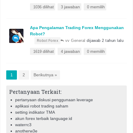
dilihat
jawaban
memilih
1036
3
0
Apa Pengalaman Trading Forex Menggunakan
Robot?
•
vv General
dijawab 2 tahun lalu
Robot Forex
dilihat
jawaban
memilih
1619
4
0
1
2
Berikutnya »
Pertanyaan Terkait:
pertanyaan diskusi penggunaan leverage
aplikasi robot trading saham
setting indikator TMA
akun forex terbaik language:id
waterrc3
anotherw3e