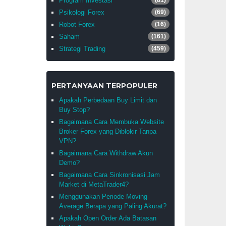
Program Investasi
(81)
Psikologi Forex
(69)
Robot Forex
(16)
Saham
(161)
Strategi Trading
(459)
PERTANYAAN TERPOPULER
Apakah Perbedaan Buy Limit dan
Buy Stop?
Bagaimana Cara Membuka Website
Broker Forex yang Diblokir Tanpa
VPN?
Bagaimana Cara Withdraw Akun
Demo?
Bagaimana Cara Sinkronisasi Jam
Market di MetaTrader4?
Menggunakan Periode Moving
Average Berapa yang Paling Akurat?
Apakah Open Order Ada Batasan