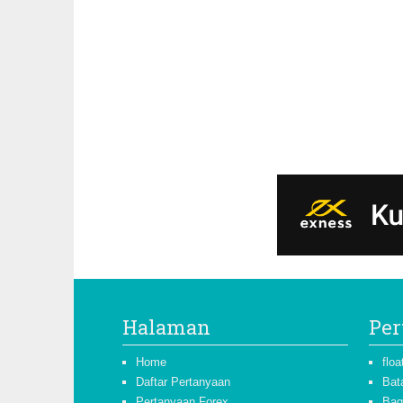
Halaman
Per
Home
floa
Daftar Pertanyaan
Bat
Pertanyaan Forex
Bag