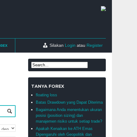
Silakan
Login
atau
Register
OREX
TANYA FOREX
floating loss
Batas Drawdown yang Dapat Diterima
Bagaimana Anda menentukan ukuran
posisi (position sizing) dan
manajemen risiko untuk setiap trade?
Apakah Kenaikan ke ATH Emas
Dipengaruhi oleh Geopolitik dan