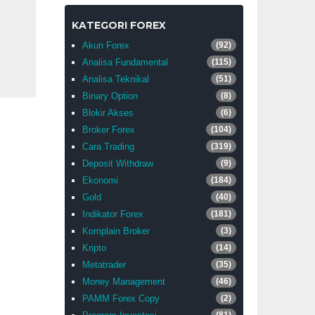
KATEGORI FOREX
Akun Forex
(92)
Analisa Fundamental
(115)
Analisa Teknikal
(51)
Binary Option
(8)
Blokir Akses
(6)
Broker Forex
(104)
Cara Trading
(319)
Deposit Withdraw
(9)
Ekonomi
(184)
Gold
(40)
Indikator Forex
(181)
Komplain Broker
(3)
Kripto
(14)
Metatrader
(35)
Money Management
(46)
PAMM Forex Copy
(2)