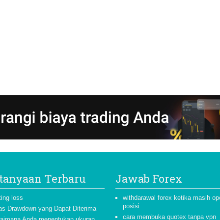
tanyaan Terbaru
Jawab Forex
ting loss
withdarawal forex ketika masih o
posisi
as Drawdown yang Dapat Diterima
cara membuka quotex tanpa vpn
aimana Anda menentukan ukuran