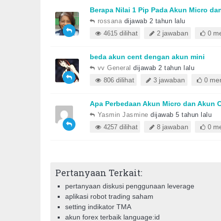
Berapa Nilai 1 Pip Pada Akun Micro d
rossana
dijawab 2 tahun lalu
dilihat
jawaban
me
4615
2
0
beda akun cent dengan akun mini
vv General
dijawab 2 tahun lalu
dilihat
jawaban
mem
806
3
0
Apa Perbedaan Akun Micro dan Akun 
Yasmin Jasmine
dijawab 5 tahun lalu
dilihat
jawaban
me
4257
8
0
Pertanyaan Terkait:
pertanyaan diskusi penggunaan leverage
aplikasi robot trading saham
setting indikator TMA
akun forex terbaik language:id