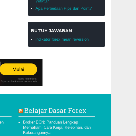
Waktu?
Apa Perbedaan Pips dan Point?
BUTUH JAWABAN
indikator forex mean reversion
Belajar Dasar Forex
pen
Broker ECN: Panduan Lengkap
Memahami Cara Kerja, Kelebihan, dan
Kekurangannya