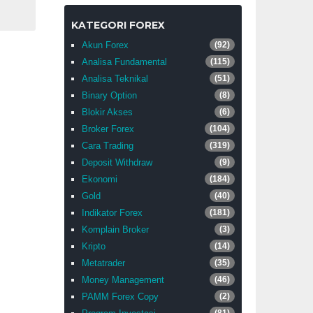
KATEGORI FOREX
Akun Forex
(92)
Analisa Fundamental
(115)
Analisa Teknikal
(51)
Binary Option
(8)
Blokir Akses
(6)
Broker Forex
(104)
Cara Trading
(319)
Deposit Withdraw
(9)
Ekonomi
(184)
Gold
(40)
Indikator Forex
(181)
Komplain Broker
(3)
Kripto
(14)
Metatrader
(35)
Money Management
(46)
PAMM Forex Copy
(2)