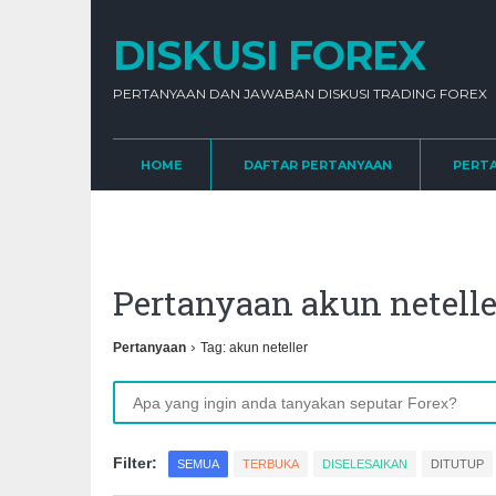
DISKUSI FOREX
PERTANYAAN DAN JAWABAN DISKUSI TRADING FOREX
HOME
DAFTAR PERTANYAAN
PERT
Pertanyaan akun netel
›
Pertanyaan
Tag: akun neteller
Filter:
SEMUA
TERBUKA
DISELESAIKAN
DITUTUP