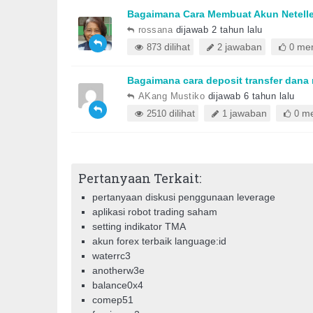
Bagaimana Cara Membuat Akun Netell
rossana
dijawab 2 tahun lalu
dilihat
jawaban
mem
873
2
0
Bagaimana cara deposit transfer dana
AKang Mustiko
dijawab 6 tahun lalu
dilihat
jawaban
me
2510
1
0
Pertanyaan Terkait:
pertanyaan diskusi penggunaan leverage
aplikasi robot trading saham
setting indikator TMA
akun forex terbaik language:id
waterrc3
anotherw3e
balance0x4
comep51