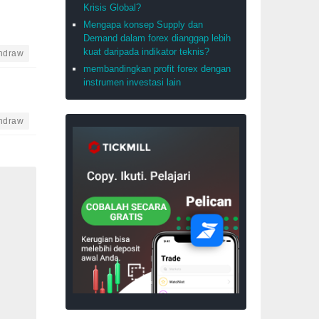
Krisis Global?
Mengapa konsep Supply dan
Demand dalam forex dianggap lebih
kuat daripada indikator teknis?
thdraw
membandingkan profit forex dengan
instrumen investasi lain
thdraw