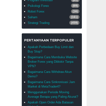
Program Investasi
(81)
Psikologi Forex
(69)
Robot Forex
(16)
Saham
(161)
Strategi Trading
(459)
PERTANYAAN TERPOPULER
Apakah Perbedaan Buy Limit dan
Buy Stop?
Bagaimana Cara Membuka Website
Broker Forex yang Diblokir Tanpa
VPN?
Bagaimana Cara Withdraw Akun
Demo?
Bagaimana Cara Sinkronisasi Jam
Market di MetaTrader4?
Menggunakan Periode Moving
Average Berapa yang Paling Akurat?
Apakah Open Order Ada Batasan