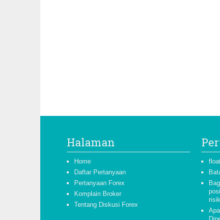
Halaman
Per
Home
floa
Daftar Pertanyaan
Bat
Pertanyaan Forex
Bag
pos
Komplain Broker
risi
Tentang Diskusi Forex
Apa
Dipe