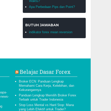
Waktu?
Apa Perbedaan Pips dan Point?
BUTUH JAWABAN
indikator forex mean reversion
Belajar Dasar Forex
Broker ECN: Panduan Lengkap
Memahami Cara Kerja, Kelebihan, dan
Kekurangannya
napa-
Panduan Lengkap Memilih Broker Forex
s-news-
Terbaik untuk Trader Indonesia
Stop Loss Mental vs Hard Stop: Mana
ng
yang Lebih Efektif untuk Trader?