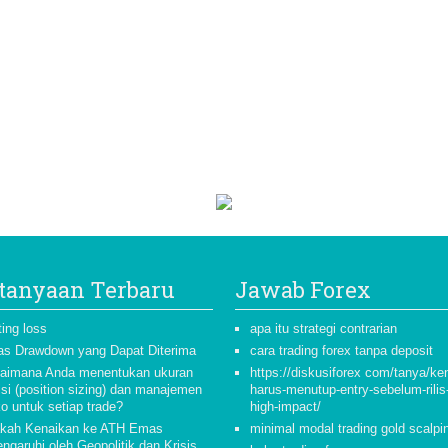
tanyaan Terbaru
Jawab Forex
ting loss
apa itu strategi contrarian
as Drawdown yang Dapat Diterima
cara trading forex tanpa deposit
aimana Anda menentukan ukuran
https://diskusiforex com/tanya/ke
isi (position sizing) dan manajemen
harus-menutup-entry-sebelum-rili
ko untuk setiap trade?
high-impact/
kah Kenaikan ke ATH Emas
minimal modal trading gold scalpi
ngaruhi oleh Geopolitik dan Krisis