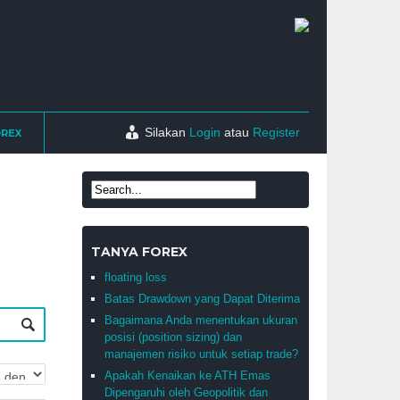
Silakan
Login
atau
Register
OREX
TANYA FOREX
floating loss
Batas Drawdown yang Dapat Diterima
Bagaimana Anda menentukan ukuran
posisi (position sizing) dan
manajemen risiko untuk setiap trade?
Apakah Kenaikan ke ATH Emas
Dipengaruhi oleh Geopolitik dan