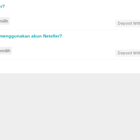
er?
ilih
•
Deposit Wi
 menggunakan akun Neteller?
milih
•
Deposit Wi