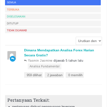
SEMUA
TERBUKA
DISELESAIKAN
DITUTUP
TIDAK DIJAWAB
Dimana Mendapatkan Analisa Forex Harian
Secara Gratis?
Yasmin Jasmine
dijawab 5 tahun lalu
•
Analisa Fundamental
dilihat
jawaban
memilih
959
2
0
Pertanyaan Terkait:
pertanyaan diskusi penggunaan leverage