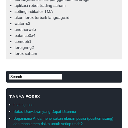
aplikasi robot trading saham
setting indikator TMA
akun forex terbaik language:id
waterrc3
anotherw3e
balance0x4
comep51
foreignng2
forex saham
TANYA FOREX
floating loss
Batas Drawdown yang Dapat Diterima
Bagaimana Anda menentukan ukuran posisi (position sizing)
dan manajemen risiko untuk setiap trade?