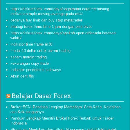
https://diskusiforex com/tanya/bagaimana-cara-memasang-
indikator-simple-moving-average-pada-mt4/
bedanya buy limit dan buy stop metatrader
strategi forex frime time 1 jam dengan poin pivot
https://diskusiforex com/tanya/apakah-open-order-ada-batasan-
waktu/
indikator time frame m30
modal 10 dollar untuk pamm trading
saham margin trading
kekurangan copy trade
Indikator pendeteksi sideways
Akun cent fbs
Belajar Dasar Forex
Broker ECN: Panduan Lengkap Memahami Cara Kerja, Kelebihan,
dan Kekurangannya
Panduan Lengkap Memilih Broker Forex Terbaik untuk Trader
Indonesia
Stop Loss Mental vs Hard Stop: Mana yang Lebih Efektif untuk