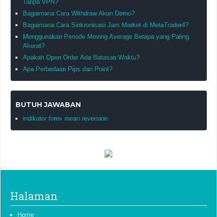
Tanpa VPN?
Bagaimana Cara Withdraw Akun Demo?
Bagaimana Cara Sinkronisasi Jam Market di MetaTrader4?
Menggunakan Periode Moving Average Berapa yang Paling
Akurat?
Apakah Open Order Ada Batasan Waktu?
Apa Perbedaan Pips dan Point?
BUTUH JAWABAN
indikator forex mean reversion
Halaman
Home