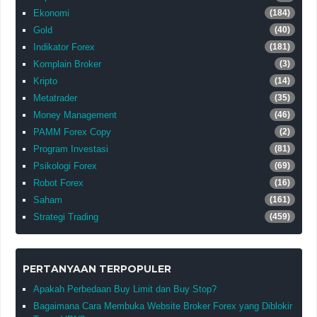
Ekonomi
(184)
Gold
(40)
Indikator Forex
(181)
Komplain Broker
(3)
Kripto
(14)
Metatrader
(35)
Money Management
(46)
PAMM Forex Copy
(2)
Program Investasi
(81)
Psikologi Forex
(69)
Robot Forex
(16)
Saham
(161)
Strategi Trading
(459)
PERTANYAAN TERPOPULER
Apakah Perbedaan Buy Limit dan Buy Stop?
Bagaimana Cara Membuka Website Broker Forex yang Diblokir