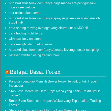
https://diskusiforex com/tanya/bagaimana-cara-penggunaan-
indikator-envelope
slot online akun demo
https://diskusiforex com/tanya/apa-yang-dimaksud-dengan-sell-
stop-limit/
cara setting moving average yang akurat untuk M30 H1
cara trading profit terus
withdraw ke visa lama
cara menghindari trading news
https://diskusiforex com/tanya/berapa-leverage-untuk-scalping/
batasan waktu closing trading forex
Belajar Dasar Forex
Panduan Lengkap Memilih Broker Forex Terbaik untuk Trader
Indonesia
Stop Loss Mental vs Hard Stop: Mana yang Lebih Efektif untuk
Trader?
Break Even Stop Loss: Kapan Waktu yang Tepat dalam Trading
Forex?
Stop Loss Berdasarkan ATR: Ini Cara Menentukannya