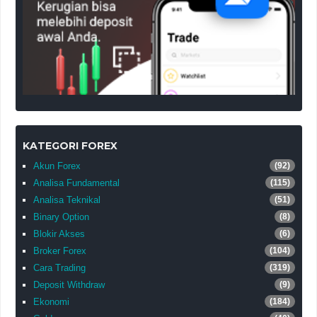
KATEGORI FOREX
Akun Forex
(92)
Analisa Fundamental
(115)
Analisa Teknikal
(51)
Binary Option
(8)
Blokir Akses
(6)
Broker Forex
(104)
Cara Trading
(319)
Deposit Withdraw
(9)
Ekonomi
(184)