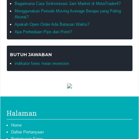
Bagaimana Cara Sinkronisasi Jam Market di MetaTrader4?
Menggunakan Periode Moving Average Berapa yang Paling
Akurat?
Apakah Open Order Ada Batasan Waktu?
Apa Perbedaan Pips dan Point?
BUTUH JAWABAN
indikator forex mean reversion
Halaman
Home
Daftar Pertanyaan
Pertanyaan Forex