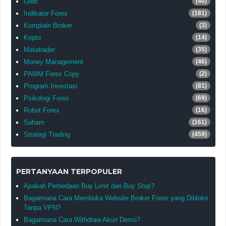
Gold
(40)
Indikator Forex
(181)
Komplain Broker
(3)
Kripto
(14)
Metatrader
(35)
Money Management
(46)
PAMM Forex Copy
(2)
Program Investasi
(81)
Psikologi Forex
(69)
Robot Forex
(16)
Saham
(161)
Strategi Trading
(459)
PERTANYAAN TERPOPULER
Apakah Perbedaan Buy Limit dan Buy Stop?
Bagaimana Cara Membuka Website Broker Forex yang Diblokir
Tanpa VPN?
Bagaimana Cara Withdraw Akun Demo?