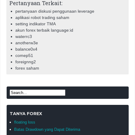
Pertanyaan Terkait:
pertanyaan diskusi penggunaan leverage
aplikasi robot trading saham
setting indikator TMA
akun forex terbaik language:id
waterrc3
anotherw3e
balance0x4
comep51
foreignng2
forex saham
TANYA FOREX
floating loss
Batas Drawdown yang Dapat Diterima