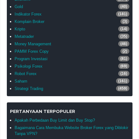
Gold
(40)
Indikator Forex
(181)
Komplain Broker
(3)
Kripto
(14)
Metatrader
(35)
Money Management
(46)
PAMM Forex Copy
(2)
Program Investasi
(81)
Psikologi Forex
(69)
Robot Forex
(16)
Saham
(161)
Strategi Trading
(459)
PERTANYAAN TERPOPULER
Apakah Perbedaan Buy Limit dan Buy Stop?
Bagaimana Cara Membuka Website Broker Forex yang Diblokir
Tanpa VPN?