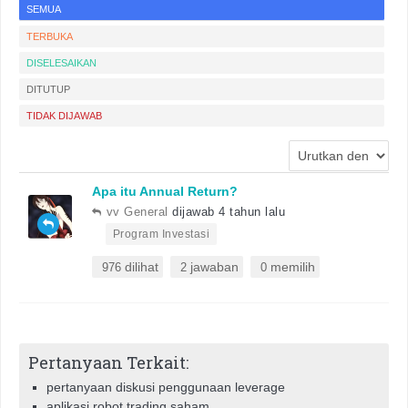
SEMUA
TERBUKA
DISELESAIKAN
DITUTUP
TIDAK DIJAWAB
Apa itu Annual Return?
vv General
dijawab 4 tahun lalu
•
Program Investasi
dilihat
jawaban
memilih
976
2
0
Pertanyaan Terkait:
pertanyaan diskusi penggunaan leverage
aplikasi robot trading saham