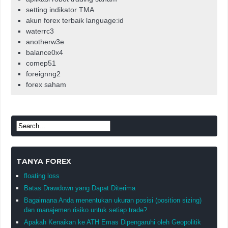
setting indikator TMA
akun forex terbaik language:id
waterrc3
anotherw3e
balance0x4
comep51
foreignng2
forex saham
TANYA FOREX
floating loss
Batas Drawdown yang Dapat Diterima
Bagaimana Anda menentukan ukuran posisi (position sizing)
dan manajemen risiko untuk setiap trade?
Apakah Kenaikan ke ATH Emas Dipengaruhi oleh Geopolitik