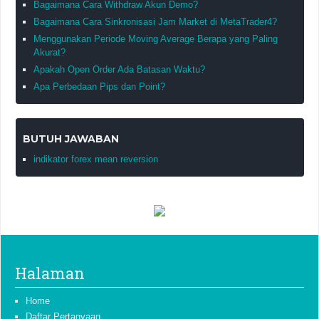
Bagaimana Cara Withdraw Akun Demo?
Bagaimana Cara Sinkronisasi Jam Market di MetaTrader4?
Menggunakan Periode Moving Average Berapa yang Paling
Akurat?
Apakah Open Order Ada Batasan Waktu?
Apa Perbedaan Pips dan Point?
BUTUH JAWABAN
indikator forex mean reversion
Halaman
Home
Daftar Pertanyaan