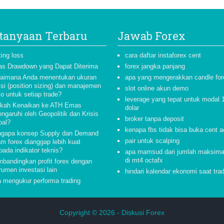
tanyaan Terbaru
Jawab Forex
ting loss
cara daftar instaforex cent
as Drawdown yang Dapat Diterima
forex jangka panjang
aimana Anda menentukan ukuran
apa yang mengerakkan candle for
isi (position sizing) dan manajemen
slot online akun demo
ko untuk setiap trade?
leverage yang tepat untuk modal 
kah Kenaikan ke ATH Emas
dolar
ngaruhi oleh Geopolitik dan Krisis
broker tanpa deposit
bal?
kenapa fbs tidak bisa buka cent 
gapa konsep Supply dan Demand
pair untuk scalping
am forex dianggap lebih kuat
pada indikator teknis?
apa mamsud dari jumlah maksimal
di mt4 octafx
bandingkan profit forex dengan
rumen investasi lain
hindari kalendar ekonomi saat tra
a mengukur performa trading
Copyright © 2026 -
Diskusi Forex