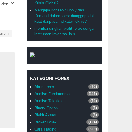
Krisis Global?
Mengapa konsep Supply dan
Demand dalam forex dianggap lebih
kuat daripada indikator teknis?
membandingkan profit forex dengan
onomi
instrumen investasi lain
KATEGORI FOREX
Akun Forex
(92)
Analisa Fundamental
(115)
Analisa Teknikal
(51)
Binary Option
(8)
Blokir Akses
(6)
Broker Forex
(104)
Cara Trading
(319)