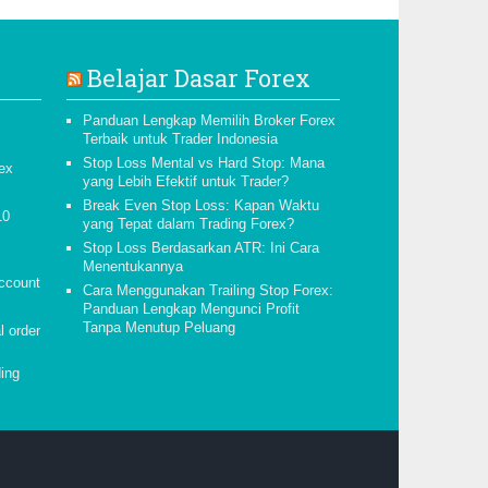
Belajar Dasar Forex
Panduan Lengkap Memilih Broker Forex
Terbaik untuk Trader Indonesia
Stop Loss Mental vs Hard Stop: Mana
ex
yang Lebih Efektif untuk Trader?
Break Even Stop Loss: Kapan Waktu
10
yang Tepat dalam Trading Forex?
Stop Loss Berdasarkan ATR: Ini Cara
Menentukannya
account
Cara Menggunakan Trailing Stop Forex:
Panduan Lengkap Mengunci Profit
Tanpa Menutup Peluang
 order
ding