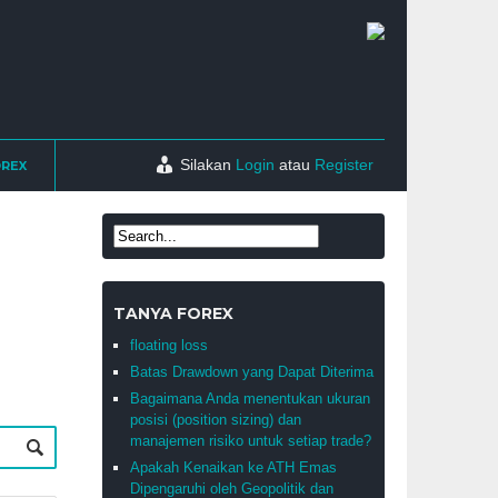
Silakan
Login
atau
Register
OREX
TANYA FOREX
floating loss
Batas Drawdown yang Dapat Diterima
Bagaimana Anda menentukan ukuran
posisi (position sizing) dan
manajemen risiko untuk setiap trade?
Apakah Kenaikan ke ATH Emas
Dipengaruhi oleh Geopolitik dan