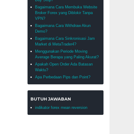
Bagaimana Cara Membuka Website
Broker Forex yang Diblokir Tanpa
VPN?
Bagaimana Cara Withdraw Akun
Demo?
Bagaimana Cara Sinkronisasi Jam
Market di MetaTrader4?
Menggunakan Periode Moving
Average Berapa yang Paling Akurat?
Apakah Open Order Ada Batasan
Waktu?
Apa Perbedaan Pips dan Point?
BUTUH JAWABAN
indikator forex mean reversion