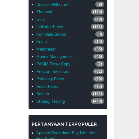
Deposit Withdraw
(9)
Ekonomi
(184)
Gold
(40)
Indikator Forex
(181)
Komplain Broker
(3)
Kripto
(14)
Metatrader
(35)
Money Management
(46)
PAMM Forex Copy
(2)
Program Investasi
(81)
Psikologi Forex
(69)
Robot Forex
(16)
Saham
(161)
Strategi Trading
(459)
PERTANYAAN TERPOPULER
Apakah Perbedaan Buy Limit dan
Buy Stop?