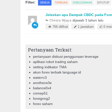
Filter:
SEMUA
TERBUKA
DISELESAIKAN
DITUTUP
Jelaskan apa Dampak CBDC pada For
Christa Wjaya
dijawab 3 tahun lalu
dilihat
jawaban
mem
766
1
0
Pertanyaan Terkait:
pertanyaan diskusi penggunaan leverage
aplikasi robot trading saham
setting indikator TMA
akun forex terbaik language:id
waterrc3
anotherw3e
balance0x4
comep51
foreignng2
forex saham