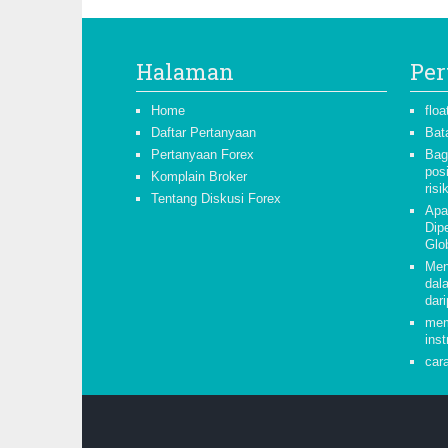
Halaman
Per
Home
floa
Daftar Pertanyaan
Bat
Pertanyaan Forex
Bag
pos
Komplain Broker
risi
Tentang Diskusi Forex
Apa
Dipe
Glo
Men
dal
dari
mem
inst
car