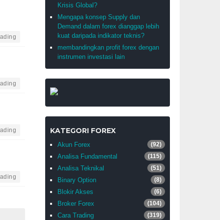
Krisis Global?
Mengapa konsep Supply dan
Demand dalam forex dianggap lebih
kuat daripada indikator teknis?
rading
membandingkan profit forex dengan
instrumen investasi lain
rading
KATEGORI FOREX
rading
Akun Forex
(92)
Analisa Fundamental
(115)
Analisa Teknikal
(51)
rading
Binary Option
(8)
Blokir Akses
(6)
Broker Forex
(104)
Cara Trading
(319)