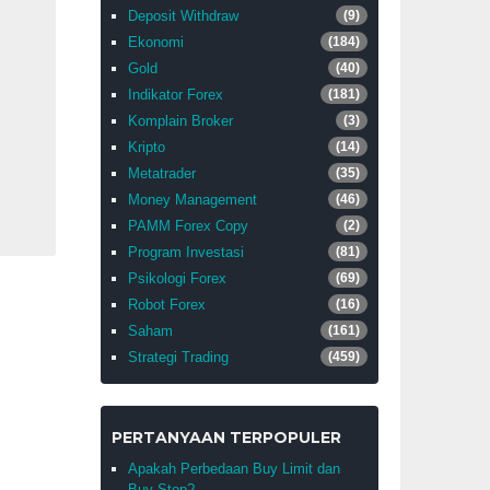
Deposit Withdraw
(9)
Ekonomi
(184)
Gold
(40)
Indikator Forex
(181)
Komplain Broker
(3)
Kripto
(14)
Metatrader
(35)
Money Management
(46)
PAMM Forex Copy
(2)
Program Investasi
(81)
Psikologi Forex
(69)
Robot Forex
(16)
Saham
(161)
Strategi Trading
(459)
PERTANYAAN TERPOPULER
Apakah Perbedaan Buy Limit dan
Buy Stop?