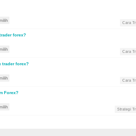
ilih
•
Cara T
rader forex?
ilih
•
Cara T
trader forex?
ilih
•
Cara T
m Forex?
ilih
•
Strategi T