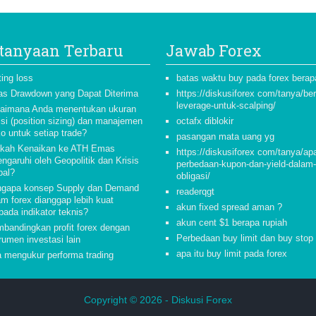
tanyaan Terbaru
Jawab Forex
ting loss
batas waktu buy pada forex berap
as Drawdown yang Dapat Diterima
https://diskusiforex com/tanya/be
leverage-untuk-scalping/
aimana Anda menentukan ukuran
isi (position sizing) dan manajemen
octafx diblokir
ko untuk setiap trade?
pasangan mata uang yg
kah Kenaikan ke ATH Emas
https://diskusiforex com/tanya/ap
ngaruhi oleh Geopolitik dan Krisis
perbedaan-kupon-dan-yield-dalam
bal?
obligasi/
gapa konsep Supply dan Demand
readerqgt
am forex dianggap lebih kuat
akun fixed spread aman ?
pada indikator teknis?
akun cent $1 berapa rupiah
bandingkan profit forex dengan
Perbedaan buy limit dan buy stop
rumen investasi lain
apa itu buy limit pada forex
a mengukur performa trading
Copyright © 2026 -
Diskusi Forex