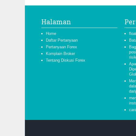
Halaman
Per
Home
floa
Daftar Pertanyaan
Bat
Pertanyaan Forex
Bag
pos
Komplain Broker
risi
Tentang Diskusi Forex
Apa
Dipe
Glo
Men
dal
dari
mem
inst
car