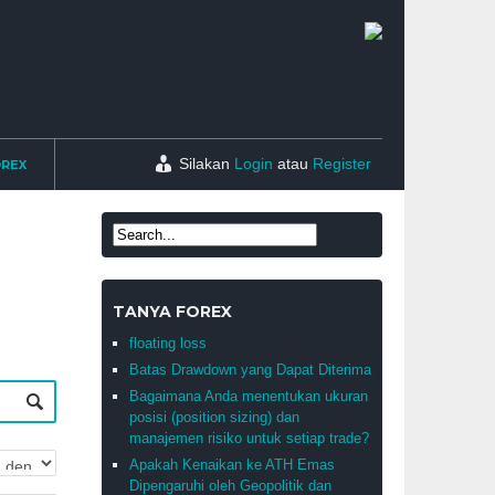
Silakan
Login
atau
Register
OREX
TANYA FOREX
floating loss
Batas Drawdown yang Dapat Diterima
Bagaimana Anda menentukan ukuran
posisi (position sizing) dan
manajemen risiko untuk setiap trade?
Apakah Kenaikan ke ATH Emas
Dipengaruhi oleh Geopolitik dan