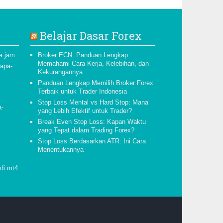
Belajar Dasar Forex
a jam
Broker ECN: Panduan Lengkap
Memahami Cara Kerja, Kelebihan, dan
rapa-
Kekurangannya
Panduan Lengkap Memilih Broker Forex
Terbaik untuk Trader Indonesia
Stop Loss Mental vs Hard Stop: Mana
a-
yang Lebih Efektif untuk Trader?
-
Break Even Stop Loss: Kapan Waktu
yang Tepat dalam Trading Forex?
Stop Loss Berdasarkan ATR: Ini Cara
Menentukannya
 di mt4