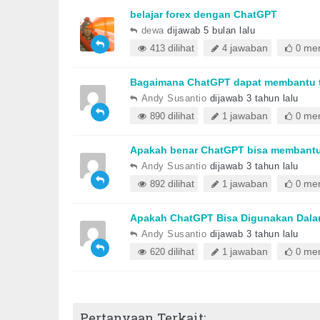
belajar forex dengan ChatGPT
dewa
dijawab 5 bulan lalu
dilihat
jawaban
mem
413
4
0
Bagaimana ChatGPT dapat membantu t
Andy Susantio
dijawab 3 tahun lalu
dilihat
jawaban
mem
890
1
0
Apakah benar ChatGPT bisa membantu 
Andy Susantio
dijawab 3 tahun lalu
dilihat
jawaban
mem
892
1
0
Apakah ChatGPT Bisa Digunakan Dala
Andy Susantio
dijawab 3 tahun lalu
dilihat
jawaban
mem
620
1
0
Pertanyaan Terkait: