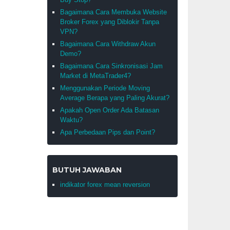
Bagaimana Cara Membuka Website
Broker Forex yang Diblokir Tanpa
VPN?
Bagaimana Cara Withdraw Akun
Demo?
Bagaimana Cara Sinkronisasi Jam
Market di MetaTrader4?
Menggunakan Periode Moving
Average Berapa yang Paling Akurat?
Apakah Open Order Ada Batasan
Waktu?
Apa Perbedaan Pips dan Point?
BUTUH JAWABAN
indikator forex mean reversion