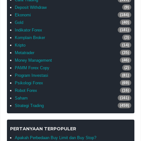
Deposit Withdraw
(9)
Ekonomi
(184)
Gold
(40)
Indikator Forex
(181)
Komplain Broker
(3)
Kripto
(14)
Metatrader
(35)
Money Management
(46)
PAMM Forex Copy
(2)
Program Investasi
(81)
Psikologi Forex
(69)
Robot Forex
(16)
Saham
(161)
Strategi Trading
(459)
PERTANYAAN TERPOPULER
Apakah Perbedaan Buy Limit dan Buy Stop?