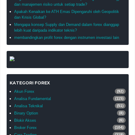
dan manajemen risiko untuk setiap trade?
Apakah Kenaikan ke ATH Emas Dipengaruhi oleh Geopolitik
dan Krisis Global?
Mengapa konsep Supply dan Demand dalam forex dianggap
lebih kuat daripada indikator teknis?
membandingkan profit forex dengan instrumen investasi lain
KATEGORI FOREX
Akun Forex
(92)
Analisa Fundamental
(115)
Analisa Teknikal
(51)
Binary Option
(8)
Blokir Akses
(6)
Broker Forex
(104)
Cara Trading
(319)