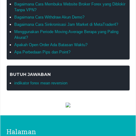
Bagaimana Cara Membuka Website Broker Forex yang Diblokir
Tanpa VPN?
Bagaimana Cara Withdraw Akun Demo?
Bagaimana Cara Sinkronisasi Jam Market di MetaTrader4?
Menggunakan Periode Moving Average Berapa yang Paling
Akurat?
Apakah Open Order Ada Batasan Waktu?
Apa Perbedaan Pips dan Point?
BUTUH JAWABAN
indikator forex mean reversion
Halaman