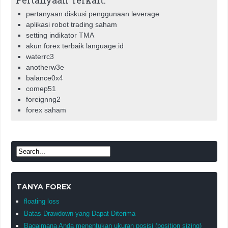
Pertanyaan Terkait:
pertanyaan diskusi penggunaan leverage
aplikasi robot trading saham
setting indikator TMA
akun forex terbaik language:id
waterrc3
anotherw3e
balance0x4
comep51
foreignng2
forex saham
TANYA FOREX
floating loss
Batas Drawdown yang Dapat Diterima
Bagaimana Anda menentukan ukuran posisi (position sizing)