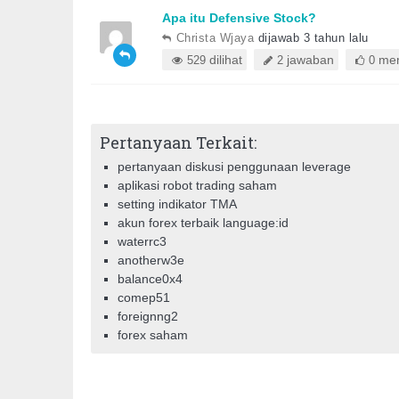
Apa itu Defensive Stock?
Christa Wjaya
dijawab 3 tahun lalu
dilihat
jawaban
mem
529
2
0
Pertanyaan Terkait:
pertanyaan diskusi penggunaan leverage
aplikasi robot trading saham
setting indikator TMA
akun forex terbaik language:id
waterrc3
anotherw3e
balance0x4
comep51
foreignng2
forex saham