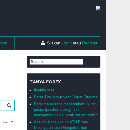
Silakan
Login
atau
Register
OREX
TANYA FOREX
floating loss
Batas Drawdown yang Dapat Diterima
Bagaimana Anda menentukan ukuran
posisi (position sizing) dan
manajemen risiko untuk setiap trade?
Apakah Kenaikan ke ATH Emas
Dipengaruhi oleh Geopolitik dan