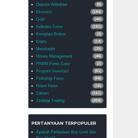
Deposit Withdraw
(9)
Ekonomi
(184)
Gold
(40)
Indikator Forex
(181)
Komplain Broker
(3)
Kripto
(14)
Metatrader
(35)
Money Management
(46)
PAMM Forex Copy
(2)
Program Investasi
(81)
Psikologi Forex
(69)
Robot Forex
(16)
Saham
(161)
Strategi Trading
(459)
PERTANYAAN TERPOPULER
Apakah Perbedaan Buy Limit dan
Buy Stop?