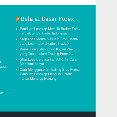
Belajar Dasar Forex
Panduan Lengkap Memilih Broker Forex
Terbaik untuk Trader Indonesia
Stop Loss Mental vs Hard Stop: Mana
yang Lebih Efektif untuk Trader?
Break Even Stop Loss: Kapan Waktu
yang Tepat dalam Trading Forex?
Stop Loss Berdasarkan ATR: Ini Cara
r-
Menentukannya
napa/
Cara Menggunakan Trailing Stop Forex:
Panduan Lengkap Mengunci Profit
Tanpa Menutup Peluang
aw-