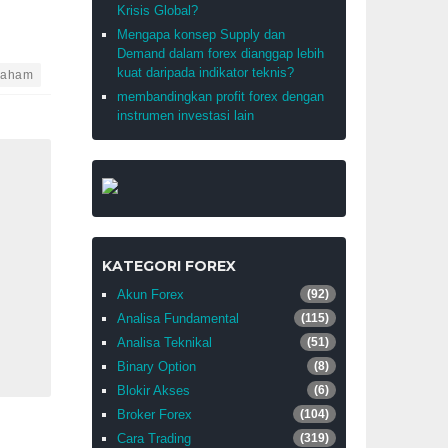
Krisis Global?
Mengapa konsep Supply dan
Demand dalam forex dianggap lebih
kuat daripada indikator teknis?
aham
membandingkan profit forex dengan
instrumen investasi lain
KATEGORI FOREX
Akun Forex
(92)
Analisa Fundamental
(115)
Analisa Teknikal
(51)
Binary Option
(8)
Blokir Akses
(6)
Broker Forex
(104)
Cara Trading
(319)