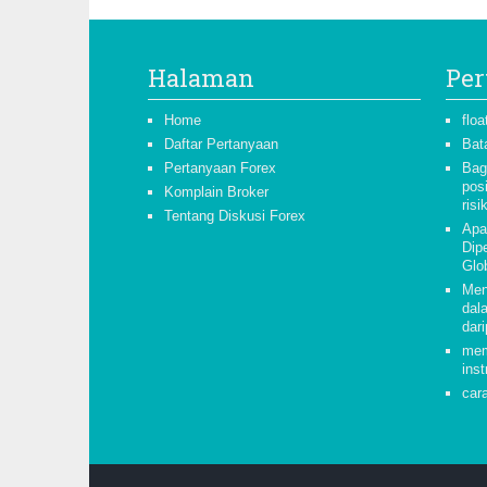
Halaman
Per
Home
floa
Daftar Pertanyaan
Bat
Pertanyaan Forex
Bag
pos
Komplain Broker
risi
Tentang Diskusi Forex
Apa
Dipe
Glo
Men
dal
dari
mem
inst
car