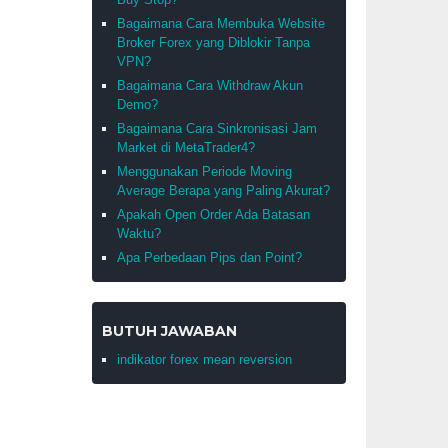
Bagaimana Cara Membuka Website
Broker Forex yang Diblokir Tanpa
VPN?
Bagaimana Cara Withdraw Akun
Demo?
Bagaimana Cara Sinkronisasi Jam
Market di MetaTrader4?
Menggunakan Periode Moving
Average Berapa yang Paling Akurat?
Apakah Open Order Ada Batasan
Waktu?
Apa Perbedaan Pips dan Point?
BUTUH JAWABAN
indikator forex mean reversion