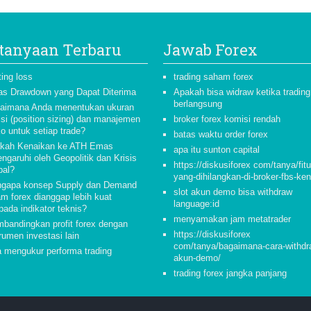
tanyaan Terbaru
Jawab Forex
ting loss
trading saham forex
as Drawdown yang Dapat Diterima
Apakah bisa widraw ketika trading
berlangsung
aimana Anda menentukan ukuran
isi (position sizing) dan manajemen
broker forex komisi rendah
ko untuk setiap trade?
batas waktu order forex
kah Kenaikan ke ATH Emas
apa itu sunton capital
ngaruhi oleh Geopolitik dan Krisis
https://diskusiforex com/tanya/fitu
bal?
yang-dihilangkan-di-broker-fbs-ke
gapa konsep Supply dan Demand
slot akun demo bisa withdraw
am forex dianggap lebih kuat
language:id
pada indikator teknis?
menyamakan jam metatrader
bandingkan profit forex dengan
https://diskusiforex
rumen investasi lain
com/tanya/bagaimana-cara-withdr
a mengukur performa trading
akun-demo/
trading forex jangka panjang