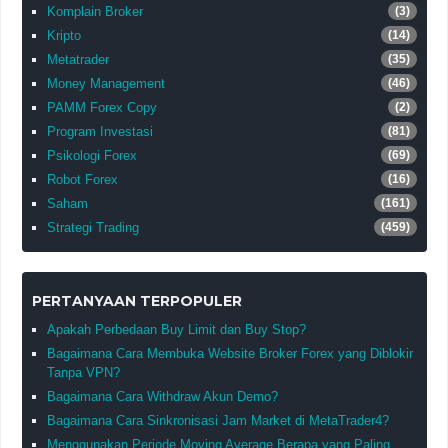
Komplain Broker
(3)
Kripto
(14)
Metatrader
(35)
Money Management
(46)
PAMM Forex Copy
(2)
Program Investasi
(81)
Psikologi Forex
(69)
Robot Forex
(16)
Saham
(161)
Strategi Trading
(459)
PERTANYAAN TERPOPULER
Apakah Perbedaan Buy Limit dan Buy Stop?
Bagaimana Cara Membuka Website Broker Forex yang Diblokir
Tanpa VPN?
Bagaimana Cara Withdraw Akun Demo?
Bagaimana Cara Sinkronisasi Jam Market di MetaTrader4?
Menggunakan Periode Moving Average Berapa yang Paling