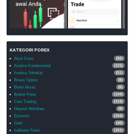
KATEGORI FOREX
Akun Forex
(92)
Analisa Fundamental
(115)
Analisa Teknikal
(51)
Binary Option
(8)
Blokir Akses
(6)
Broker Forex
(104)
Cara Trading
(319)
Deposit Withdraw
(9)
Ekonomi
(184)
Gold
(40)
Indikator Forex
(181)