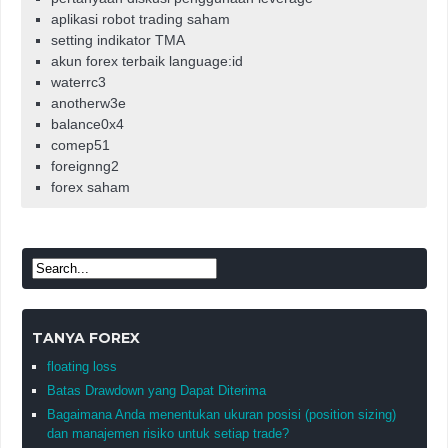
aplikasi robot trading saham
setting indikator TMA
akun forex terbaik language:id
waterrc3
anotherw3e
balance0x4
comep51
foreignng2
forex saham
TANYA FOREX
floating loss
Batas Drawdown yang Dapat Diterima
Bagaimana Anda menentukan ukuran posisi (position sizing)
dan manajemen risiko untuk setiap trade?