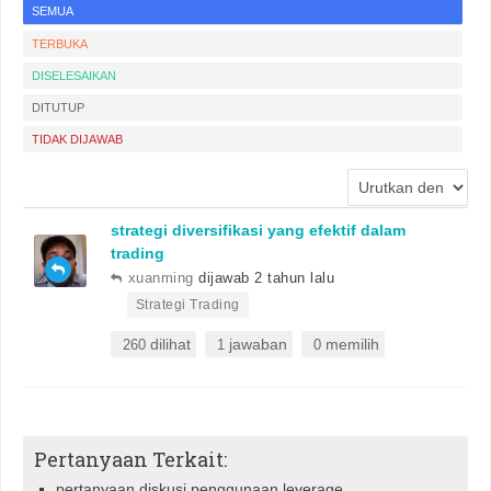
SEMUA
TERBUKA
DISELESAIKAN
DITUTUP
TIDAK DIJAWAB
strategi diversifikasi yang efektif dalam
trading
xuanming
dijawab 2 tahun lalu
•
Strategi Trading
dilihat
jawaban
memilih
260
1
0
Pertanyaan Terkait:
pertanyaan diskusi penggunaan leverage