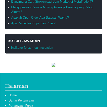
Bagaimana Cara Sinkronisasi Jam Market di MetaTrader4?
Menggunakan Periode Moving Average Berapa yang Paling
Akurat?
Apakah Open Order Ada Batasan Waktu?
Apa Perbedaan Pips dan Point?
BUTUH JAWABAN
indikator forex mean reversion
Halaman
Home
Daftar Pertanyaan
Pertanyaan Forex