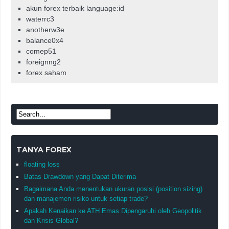
akun forex terbaik language:id
waterrc3
anotherw3e
balance0x4
comep51
foreignng2
forex saham
TANYA FOREX
floating loss
Batas Drawdown yang Dapat Diterima
Bagaimana Anda menentukan ukuran posisi (position sizing)
dan manajemen risiko untuk setiap trade?
Apakah Kenaikan ke ATH Emas Dipengaruhi oleh Geopolitik
dan Krisis Global?