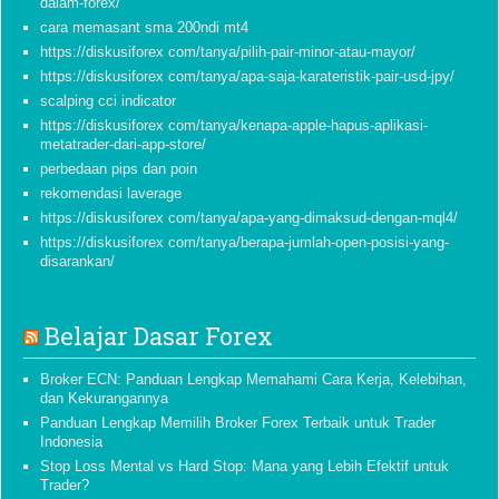
dalam-forex/
cara memasant sma 200ndi mt4
https://diskusiforex com/tanya/pilih-pair-minor-atau-mayor/
https://diskusiforex com/tanya/apa-saja-karateristik-pair-usd-jpy/
scalping cci indicator
https://diskusiforex com/tanya/kenapa-apple-hapus-aplikasi-
metatrader-dari-app-store/
perbedaan pips dan poin
rekomendasi laverage
https://diskusiforex com/tanya/apa-yang-dimaksud-dengan-mql4/
https://diskusiforex com/tanya/berapa-jumlah-open-posisi-yang-
disarankan/
Belajar Dasar Forex
Broker ECN: Panduan Lengkap Memahami Cara Kerja, Kelebihan,
dan Kekurangannya
Panduan Lengkap Memilih Broker Forex Terbaik untuk Trader
Indonesia
Stop Loss Mental vs Hard Stop: Mana yang Lebih Efektif untuk
Trader?