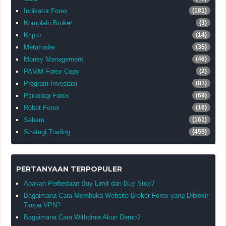
Indikator Forex
(181)
Komplain Broker
(3)
Kripto
(14)
Metatrader
(35)
Money Management
(46)
PAMM Forex Copy
(2)
Program Investasi
(81)
Psikologi Forex
(69)
Robot Forex
(16)
Saham
(161)
Strategi Trading
(459)
PERTANYAAN TERPOPULER
Apakah Perbedaan Buy Limit dan Buy Stop?
Bagaimana Cara Membuka Website Broker Forex yang Diblokir
Tanpa VPN?
Bagaimana Cara Withdraw Akun Demo?