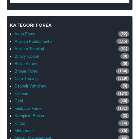
KATEGORI FOREX
Akun Forex
(92)
Analisa Fundamental
(115)
Analisa Teknikal
(51)
Binary Option
(8)
Blokir Akses
(6)
Broker Forex
(104)
Cara Trading
(319)
Deposit Withdraw
(9)
Ekonomi
(184)
Gold
(40)
Indikator Forex
(181)
Komplain Broker
(3)
Kripto
(14)
Metatrader
(35)
Money Management
(46)