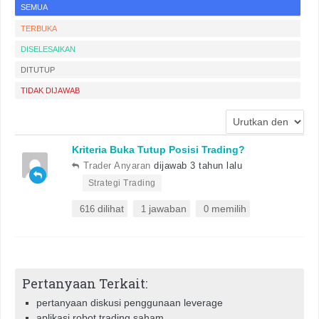
SEMUA
TERBUKA
DISELESAIKAN
DITUTUP
TIDAK DIJAWAB
Kriteria Buka Tutup Posisi Trading?
Trader Anyaran
dijawab 3 tahun lalu
•
Strategi Trading
dilihat
jawaban
memilih
616
1
0
Pertanyaan Terkait:
pertanyaan diskusi penggunaan leverage
aplikasi robot trading saham