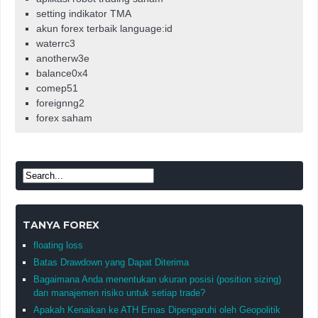
setting indikator TMA
akun forex terbaik language:id
waterrc3
anotherw3e
balance0x4
comep51
foreignng2
forex saham
TANYA FOREX
floating loss
Batas Drawdown yang Dapat Diterima
Bagaimana Anda menentukan ukuran posisi (position sizing)
dan manajemen risiko untuk setiap trade?
Apakah Kenaikan ke ATH Emas Dipengaruhi oleh Geopolitik