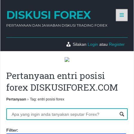
DISKUSI FOREX
PERTANYAAN DAN JAWABAN DISKUSI TRADING FOREX
Silakan
Login
atau
Register
Pertanyaan entri posisi
forex DISKUSIFOREX.COM
›
Pertanyaan
Tag: entri posisi forex
Filter: