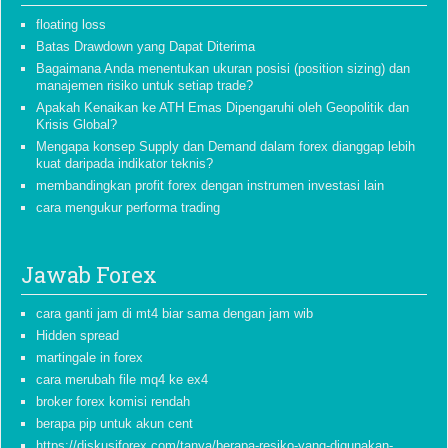
floating loss
Batas Drawdown yang Dapat Diterima
Bagaimana Anda menentukan ukuran posisi (position sizing) dan
manajemen risiko untuk setiap trade?
Apakah Kenaikan ke ATH Emas Dipengaruhi oleh Geopolitik dan
Krisis Global?
Mengapa konsep Supply dan Demand dalam forex dianggap lebih
kuat daripada indikator teknis?
membandingkan profit forex dengan instrumen investasi lain
cara mengukur performa trading
Jawab Forex
cara ganti jam di mt4 biar sama dengan jam wib
Hidden spread
martingale in forex
cara merubah file mq4 ke ex4
broker forex komisi rendah
berapa pip untuk akun cent
https://diskusiforex com/tanya/berapa-resiko-yang-digunakan-