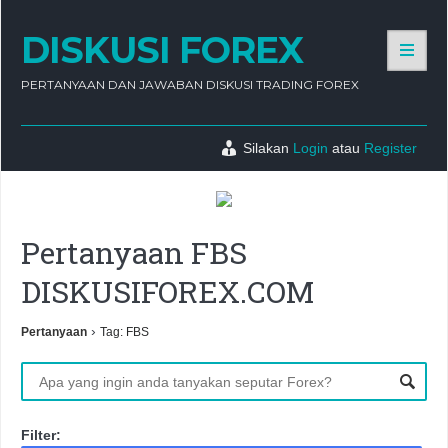
DISKUSI FOREX
PERTANYAAN DAN JAWABAN DISKUSI TRADING FOREX
Silakan
Login
atau
Register
Pertanyaan FBS
DISKUSIFOREX.COM
›
Pertanyaan
Tag: FBS
Filter: