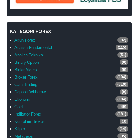
KATEGORI FOREX
Akun Forex
(92)
Analisa Fundamental
(115)
Analisa Teknikal
(51)
Binary Option
(8)
Blokir Akses
(6)
Broker Forex
(104)
Cara Trading
(319)
Deposit Withdraw
(9)
Ekonomi
(184)
Gold
(40)
Indikator Forex
(181)
Komplain Broker
(3)
Kripto
(14)
Metatrader
(35)