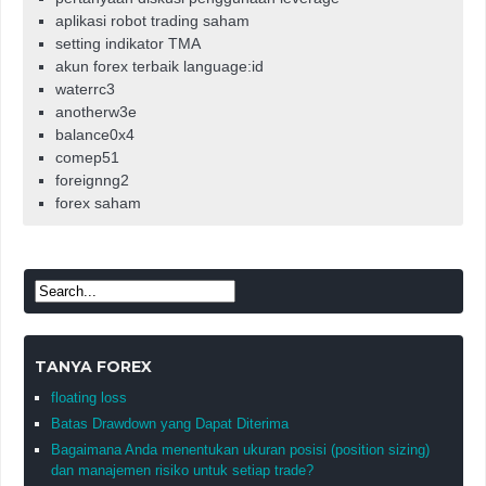
aplikasi robot trading saham
setting indikator TMA
akun forex terbaik language:id
waterrc3
anotherw3e
balance0x4
comep51
foreignng2
forex saham
TANYA FOREX
floating loss
Batas Drawdown yang Dapat Diterima
Bagaimana Anda menentukan ukuran posisi (position sizing)
dan manajemen risiko untuk setiap trade?