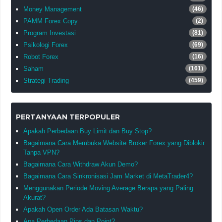
Money Management
(46)
PAMM Forex Copy
(2)
Program Investasi
(81)
Psikologi Forex
(69)
Robot Forex
(16)
Saham
(161)
Strategi Trading
(459)
PERTANYAAN TERPOPULER
Apakah Perbedaan Buy Limit dan Buy Stop?
Bagaimana Cara Membuka Website Broker Forex yang Diblokir
Tanpa VPN?
Bagaimana Cara Withdraw Akun Demo?
Bagaimana Cara Sinkronisasi Jam Market di MetaTrader4?
Menggunakan Periode Moving Average Berapa yang Paling
Akurat?
Apakah Open Order Ada Batasan Waktu?
Apa Perbedaan Pips dan Point?