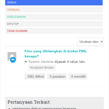
SEMUA
TERBUKA
DISELESAIKAN
DITUTUP
TIDAK DIJAWAB
Fitur yang dihilangkan di broker FBS,
kenapa?
Yasmin Jasmine
dijawab 4 tahun lalu
•
Komplain Broker
dilihat
jawaban
memilih
3381
5
0
Pertanyaan Terkait:
pertanyaan diskusi penggunaan leverage