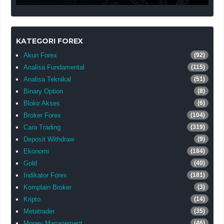
KATEGORI FOREX
Akun Forex
(92)
Analisa Fundamental
(115)
Analisa Teknikal
(51)
Binary Option
(8)
Blokir Akses
(6)
Broker Forex
(104)
Cara Trading
(319)
Deposit Withdraw
(9)
Ekonomi
(184)
Gold
(40)
Indikator Forex
(181)
Komplain Broker
(3)
Kripto
(14)
Metatrader
(35)
Money Management
(46)