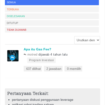
SEMUA
TERBUKA
DISELESAIKAN
DITUTUP
TIDAK DIJAWAB
Apa itu Gas Fee?
motred
dijawab 4 tahun lalu
•
Program Investasi
dilihat
jawaban
memilih
637
2
0
Pertanyaan Terkait:
pertanyaan diskusi penggunaan leverage
aplikasi robot trading saham