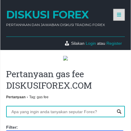
DISKUSI FOREX
PERTANYAAN DAN JAWABAN DISKUSI TRADING FOREX
Silakan
Login
atau
Register
Pertanyaan gas fee
DISKUSIFOREX.COM
›
Pertanyaan
Tag: gas fee
Filter: