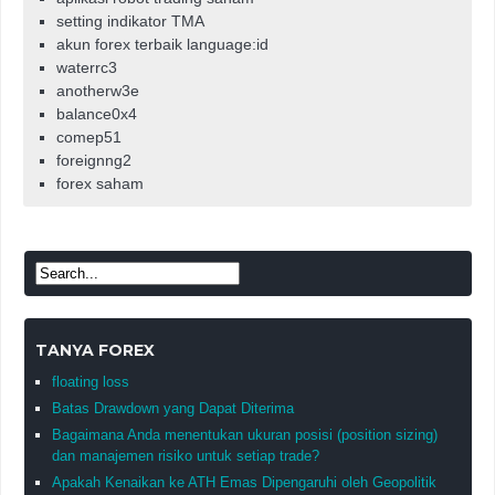
setting indikator TMA
akun forex terbaik language:id
waterrc3
anotherw3e
balance0x4
comep51
foreignng2
forex saham
TANYA FOREX
floating loss
Batas Drawdown yang Dapat Diterima
Bagaimana Anda menentukan ukuran posisi (position sizing)
dan manajemen risiko untuk setiap trade?
Apakah Kenaikan ke ATH Emas Dipengaruhi oleh Geopolitik