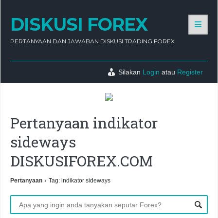
DISKUSI FOREX
PERTANYAAN DAN JAWABAN DISKUSI TRADING FOREX
Silakan
Login
atau
Register
Pertanyaan indikator
sideways
DISKUSIFOREX.COM
›
Pertanyaan
Tag: indikator sideways