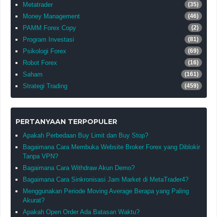
Metatrader
(35)
Money Management
(46)
PAMM Forex Copy
(2)
Program Investasi
(81)
Psikologi Forex
(69)
Robot Forex
(16)
Saham
(161)
Strategi Trading
(459)
PERTANYAAN TERPOPULER
Apakah Perbedaan Buy Limit dan Buy Stop?
Bagaimana Cara Membuka Website Broker Forex yang Diblokir
Tanpa VPN?
Bagaimana Cara Withdraw Akun Demo?
Bagaimana Cara Sinkronisasi Jam Market di MetaTrader4?
Menggunakan Periode Moving Average Berapa yang Paling
Akurat?
Apakah Open Order Ada Batasan Waktu?