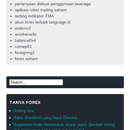
pertanyaan diskusi penggunaan leverage
aplikasi robot trading saham
setting indikator TMA
akun forex terbaik language:id
waterrc3
anotherw3e
balance0x4
comep51
foreignng2
forex saham
TANYA FOREX
floating loss
Batas Drawdown yang Dapat Diterima
Bagaimana Anda menentukan ukuran posisi (position sizing)