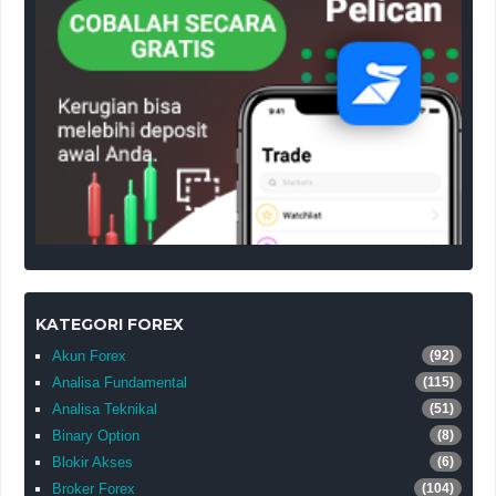
KATEGORI FOREX
Akun Forex
(92)
Analisa Fundamental
(115)
Analisa Teknikal
(51)
Binary Option
(8)
Blokir Akses
(6)
Broker Forex
(104)