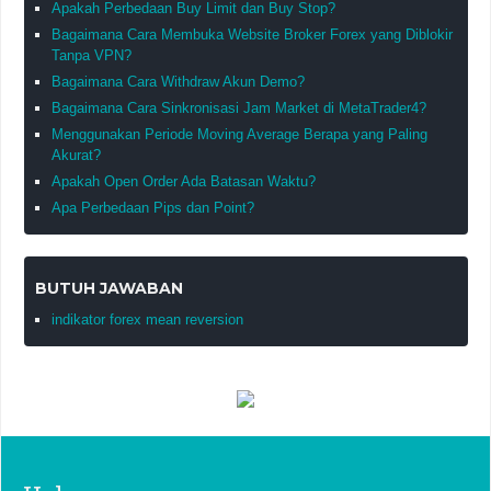
Apakah Perbedaan Buy Limit dan Buy Stop?
Bagaimana Cara Membuka Website Broker Forex yang Diblokir
Tanpa VPN?
Bagaimana Cara Withdraw Akun Demo?
Bagaimana Cara Sinkronisasi Jam Market di MetaTrader4?
Menggunakan Periode Moving Average Berapa yang Paling
Akurat?
Apakah Open Order Ada Batasan Waktu?
Apa Perbedaan Pips dan Point?
BUTUH JAWABAN
indikator forex mean reversion