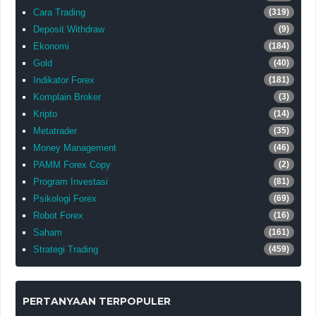
Cara Trading
(319)
Deposit Withdraw
(9)
Ekonomi
(184)
Gold
(40)
Indikator Forex
(181)
Komplain Broker
(3)
Kripto
(14)
Metatrader
(35)
Money Management
(46)
PAMM Forex Copy
(2)
Program Investasi
(81)
Psikologi Forex
(69)
Robot Forex
(16)
Saham
(161)
Strategi Trading
(459)
PERTANYAAN TERPOPULER