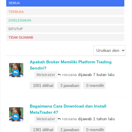
SEMUA
TERBUKA
DISELESAIKAN
DITUTUP
TIDAK DIJAWAB
Apakah Broker Memiliki Platform Trading
Sendiri?
•
rossana
dijawab 7 bulan lalu
Metatrader
dilihat
jawaban
memilih
1001
3
0
Bagaimana Cara Download dan Install
MetaTrader 4?
•
rossana
dijawab 1 tahun lalu
Metatrader
dilihat
jawaban
memilih
1381
2
0