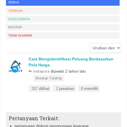
SEMUA
TERBUKA
DISELESAIKAN
DITUTUP
TIDAK DIJAWAB
Cara Mengidentifikasi Peluang Berdasarkan
Pola Harga
indrapura
dijawab 2 tahun lalu
•
Strategi Trading
dilihat
jawaban
memilih
317
2
0
Pertanyaan Terkait:
pertanyaan diskusi penggunaan leverage