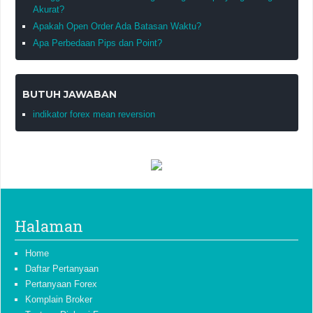
Akurat?
Apakah Open Order Ada Batasan Waktu?
Apa Perbedaan Pips dan Point?
BUTUH JAWABAN
indikator forex mean reversion
Halaman
Home
Daftar Pertanyaan
Pertanyaan Forex
Komplain Broker