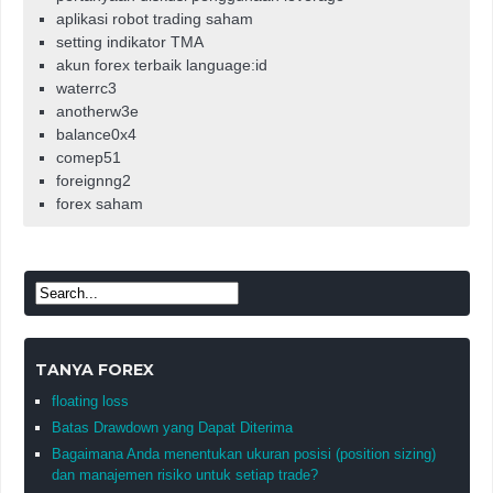
aplikasi robot trading saham
setting indikator TMA
akun forex terbaik language:id
waterrc3
anotherw3e
balance0x4
comep51
foreignng2
forex saham
TANYA FOREX
floating loss
Batas Drawdown yang Dapat Diterima
Bagaimana Anda menentukan ukuran posisi (position sizing)
dan manajemen risiko untuk setiap trade?