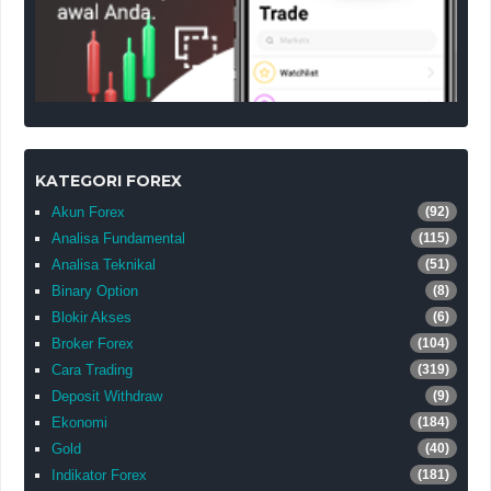
KATEGORI FOREX
Akun Forex
(92)
Analisa Fundamental
(115)
Analisa Teknikal
(51)
Binary Option
(8)
Blokir Akses
(6)
Broker Forex
(104)
Cara Trading
(319)
Deposit Withdraw
(9)
Ekonomi
(184)
Gold
(40)
Indikator Forex
(181)