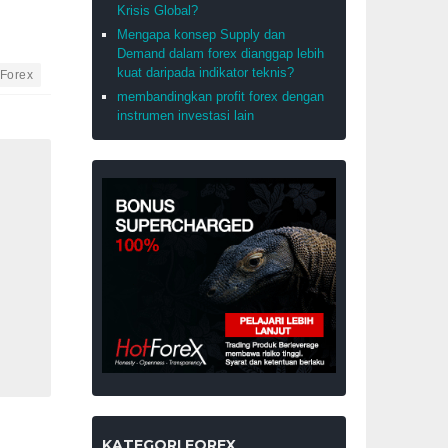
Krisis Global?
Mengapa konsep Supply dan
Demand dalam forex dianggap lebih
kuat daripada indikator teknis?
Forex
membandingkan profit forex dengan
instrumen investasi lain
KATEGORI FOREX