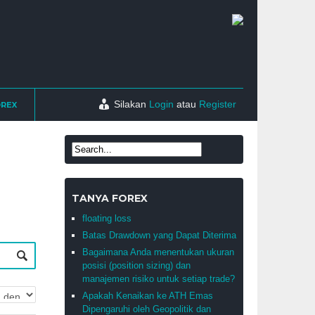
Silakan
Login
atau
Register
OREX
TANYA FOREX
floating loss
Batas Drawdown yang Dapat Diterima
Bagaimana Anda menentukan ukuran
posisi (position sizing) dan
manajemen risiko untuk setiap trade?
Apakah Kenaikan ke ATH Emas
Dipengaruhi oleh Geopolitik dan