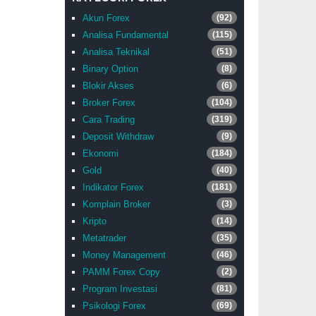
Akun Forex
(92)
Analisa Fundamental
(115)
Analisa Teknikal
(51)
Binary Option
(8)
Blokir Akses
(6)
Broker Forex
(104)
Cara Trading
(319)
Deposit Withdraw
(9)
Ekonomi
(184)
Gold
(40)
Indikator Forex
(181)
Komplain Broker
(3)
Kripto
(14)
Metatrader
(35)
Money Management
(46)
PAMM Forex Copy
(2)
Program Investasi
(81)
Psikologi Forex
(69)