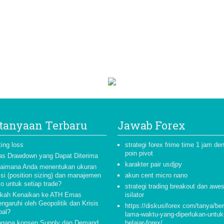
tanyaan Terbaru
Jawab Forex
ting loss
strategi forex frime time 1 jam de
poin pivot
as Drawdown yang Dapat Diterima
karakter pair usdjpy
aimana Anda menentukan ukuran
isi (position sizing) dan manajemen
akun cent micro nano
ko untuk setiap trade?
strategi trading breakout dan aw
kah Kenaikan ke ATH Emas
isilator
ngaruhi oleh Geopolitik dan Krisis
https://diskusiforex com/tanya/be
bal?
lama-waktu-yang-diperlukan-untuk
gapa konsep Supply dan Demand
belajar-forex/