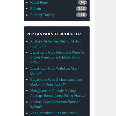
Robot Forex
(16)
Saham
(161)
Strategi Trading
(459)
PERTANYAAN TERPOPULER
Apakah Perbedaan Buy Limit dan
Buy Stop?
Bagaimana Cara Membuka Website
Broker Forex yang Diblokir Tanpa
VPN?
Bagaimana Cara Withdraw Akun
Demo?
Bagaimana Cara Sinkronisasi Jam
Market di MetaTrader4?
Menggunakan Periode Moving
Average Berapa yang Paling Akurat?
Apakah Open Order Ada Batasan
Waktu?
Apa Perbedaan Pips dan Point?