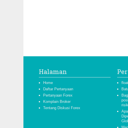
Halaman
Per
Home
floa
Daftar Pertanyaan
Bat
Pertanyaan Forex
Bag
pos
Komplain Broker
risi
Tentang Diskusi Forex
Apa
Dipe
Glo
Men