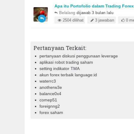
Apa itu Portofolio dalam Trading Fore
Belalang
dijawab 3 bulan lalu
dilihat
jawaban
me
2504
3
0
Pertanyaan Terkait:
pertanyaan diskusi penggunaan leverage
aplikasi robot trading saham
setting indikator TMA
akun forex terbaik language:id
waterrc3
anotherw3e
balance0x4
comep51
foreignng2
forex saham