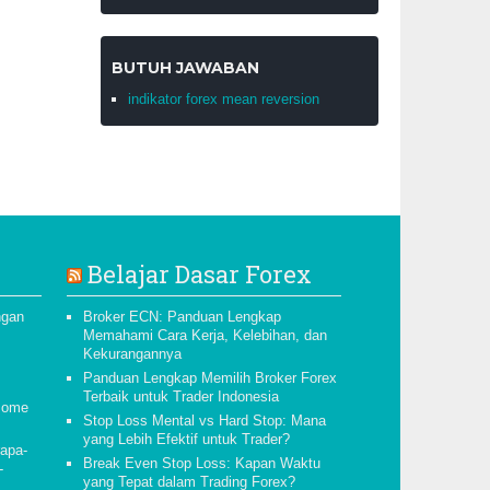
BUTUH JAWABAN
indikator forex mean reversion
Belajar Dasar Forex
ngan
Broker ECN: Panduan Lengkap
Memahami Cara Kerja, Kelebihan, dan
Kekurangannya
Panduan Lengkap Memilih Broker Forex
Terbaik untuk Trader Indonesia
esome
Stop Loss Mental vs Hard Stop: Mana
yang Lebih Efektif untuk Trader?
rapa-
Break Even Stop Loss: Kapan Waktu
-
yang Tepat dalam Trading Forex?