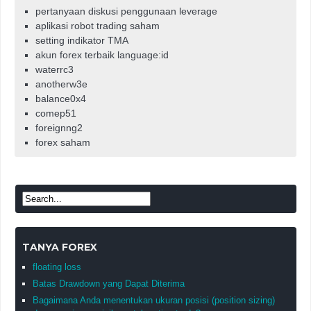
pertanyaan diskusi penggunaan leverage
aplikasi robot trading saham
setting indikator TMA
akun forex terbaik language:id
waterrc3
anotherw3e
balance0x4
comep51
foreignng2
forex saham
TANYA FOREX
floating loss
Batas Drawdown yang Dapat Diterima
Bagaimana Anda menentukan ukuran posisi (position sizing)