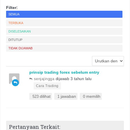
Filter:
SEMUA
TERBUKA
DISELESAIKAN
DITUTUP
TIDAK DIJAWAB
prinsip trading forex sebelum entry
senjajingga
dijawab 3 tahun lalu
•
Cara Trading
dilihat
jawaban
memilih
523
1
0
Pertanyaan Terkait: