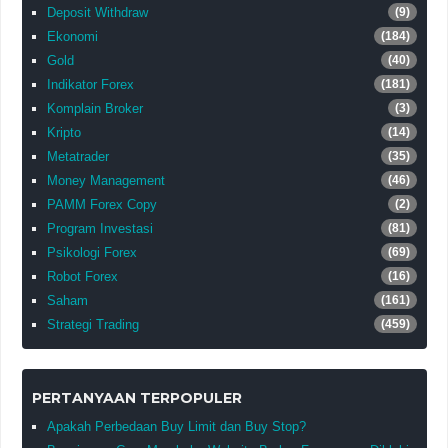
Deposit Withdraw
(9)
Ekonomi
(184)
Gold
(40)
Indikator Forex
(181)
Komplain Broker
(3)
Kripto
(14)
Metatrader
(35)
Money Management
(46)
PAMM Forex Copy
(2)
Program Investasi
(81)
Psikologi Forex
(69)
Robot Forex
(16)
Saham
(161)
Strategi Trading
(459)
PERTANYAAN TERPOPULER
Apakah Perbedaan Buy Limit dan Buy Stop?