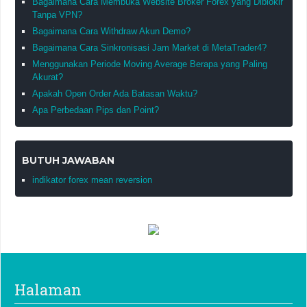
Bagaimana Cara Membuka Website Broker Forex yang Diblokir
Tanpa VPN?
Bagaimana Cara Withdraw Akun Demo?
Bagaimana Cara Sinkronisasi Jam Market di MetaTrader4?
Menggunakan Periode Moving Average Berapa yang Paling
Akurat?
Apakah Open Order Ada Batasan Waktu?
Apa Perbedaan Pips dan Point?
BUTUH JAWABAN
indikator forex mean reversion
Halaman