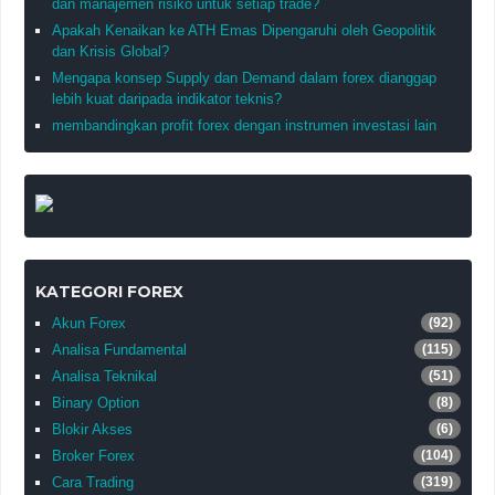
dan manajemen risiko untuk setiap trade?
Apakah Kenaikan ke ATH Emas Dipengaruhi oleh Geopolitik
dan Krisis Global?
Mengapa konsep Supply dan Demand dalam forex dianggap
lebih kuat daripada indikator teknis?
membandingkan profit forex dengan instrumen investasi lain
KATEGORI FOREX
Akun Forex
(92)
Analisa Fundamental
(115)
Analisa Teknikal
(51)
Binary Option
(8)
Blokir Akses
(6)
Broker Forex
(104)
Cara Trading
(319)