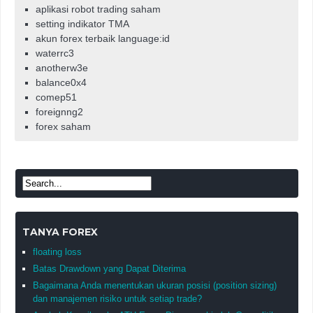
aplikasi robot trading saham
setting indikator TMA
akun forex terbaik language:id
waterrc3
anotherw3e
balance0x4
comep51
foreignng2
forex saham
TANYA FOREX
floating loss
Batas Drawdown yang Dapat Diterima
Bagaimana Anda menentukan ukuran posisi (position sizing)
dan manajemen risiko untuk setiap trade?