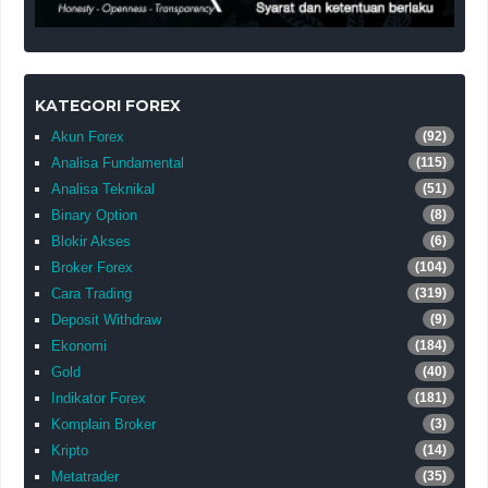
KATEGORI FOREX
Akun Forex
(92)
Analisa Fundamental
(115)
Analisa Teknikal
(51)
Binary Option
(8)
Blokir Akses
(6)
Broker Forex
(104)
Cara Trading
(319)
Deposit Withdraw
(9)
Ekonomi
(184)
Gold
(40)
Indikator Forex
(181)
Komplain Broker
(3)
Kripto
(14)
Metatrader
(35)