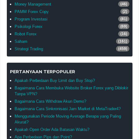
Money Management
(46)
PAMM Forex Copy
(2)
Program Investasi
(81)
Psikologi Forex
(69)
Robot Forex
(16)
Saham
(161)
Strategi Trading
(459)
PERTANYAAN TERPOPULER
Apakah Perbedaan Buy Limit dan Buy Stop?
Bagaimana Cara Membuka Website Broker Forex yang Diblokir
Tanpa VPN?
Bagaimana Cara Withdraw Akun Demo?
Bagaimana Cara Sinkronisasi Jam Market di MetaTrader4?
Menggunakan Periode Moving Average Berapa yang Paling
Akurat?
Apakah Open Order Ada Batasan Waktu?
Apa Perbedaan Pips dan Point?