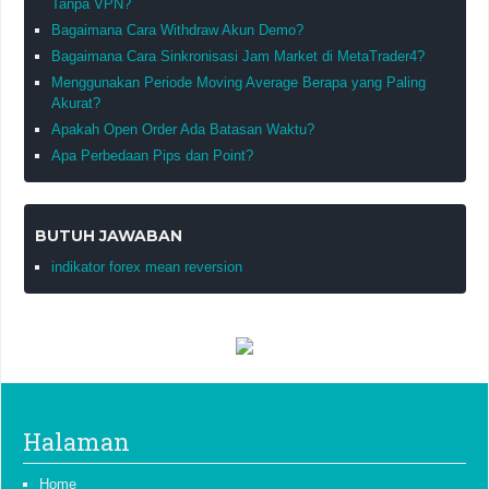
Tanpa VPN?
Bagaimana Cara Withdraw Akun Demo?
Bagaimana Cara Sinkronisasi Jam Market di MetaTrader4?
Menggunakan Periode Moving Average Berapa yang Paling
Akurat?
Apakah Open Order Ada Batasan Waktu?
Apa Perbedaan Pips dan Point?
BUTUH JAWABAN
indikator forex mean reversion
Halaman
Home