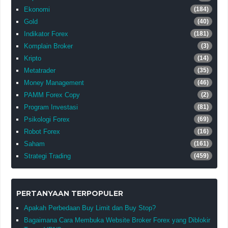
Ekonomi
(184)
Gold
(40)
Indikator Forex
(181)
Komplain Broker
(3)
Kripto
(14)
Metatrader
(35)
Money Management
(46)
PAMM Forex Copy
(2)
Program Investasi
(81)
Psikologi Forex
(69)
Robot Forex
(16)
Saham
(161)
Strategi Trading
(459)
PERTANYAAN TERPOPULER
Apakah Perbedaan Buy Limit dan Buy Stop?
Bagaimana Cara Membuka Website Broker Forex yang Diblokir