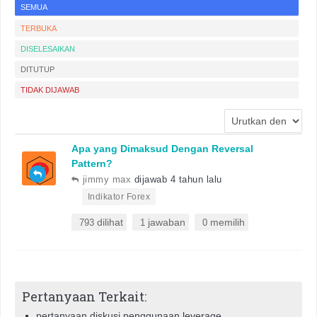
SEMUA
TERBUKA
DISELESAIKAN
DITUTUP
TIDAK DIJAWAB
Apa yang Dimaksud Dengan Reversal
Pattern?
jimmy max
dijawab 4 tahun lalu
•
Indikator Forex
dilihat
jawaban
memilih
793
1
0
Pertanyaan Terkait:
pertanyaan diskusi penggunaan leverage