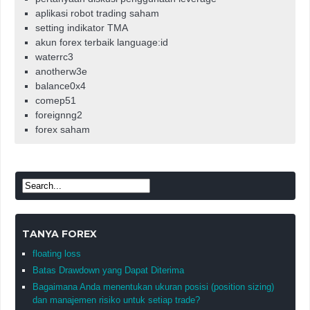
aplikasi robot trading saham
setting indikator TMA
akun forex terbaik language:id
waterrc3
anotherw3e
balance0x4
comep51
foreignng2
forex saham
TANYA FOREX
floating loss
Batas Drawdown yang Dapat Diterima
Bagaimana Anda menentukan ukuran posisi (position sizing)
dan manajemen risiko untuk setiap trade?