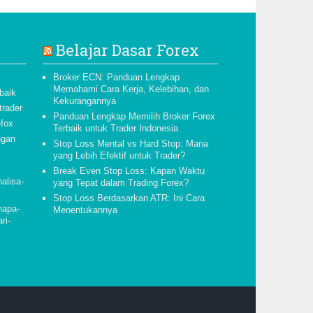
Belajar Dasar Forex
Broker ECN: Panduan Lengkap
Memahami Cara Kerja, Kelebihan, dan
 baik
Kekurangannya
trader
Panduan Lengkap Memilih Broker Forex
efox
Terbaik untuk Trader Indonesia
ngan
Stop Loss Mental vs Hard Stop: Mana
yang Lebih Efektif untuk Trader?
Break Even Stop Loss: Kapan Waktu
nalisa-
yang Tepat dalam Trading Forex?
Stop Loss Berdasarkan ATR: Ini Cara
napa-
Menentukannya
ri-