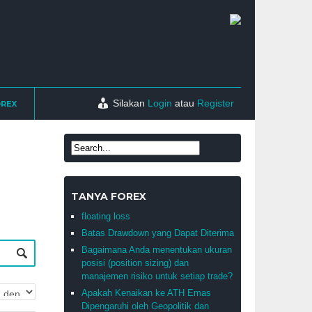
Silakan
Login
atau
Register
OREX
TANYA FOREX
floating loss
Batas Drawdown yang Dapat Diterima
Bagaimana Anda menentukan ukuran
posisi (position sizing) dan
manajemen risiko untuk setiap trade?
Apakah Kenaikan ke ATH Emas
Dipengaruhi oleh Geopolitik dan