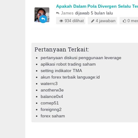
Apakah Dalam Pola Divergen Selalu Ter
James
dijawab 5 bulan lalu
dilihat
jawaban
mem
934
4
0
Pertanyaan Terkait:
pertanyaan diskusi penggunaan leverage
aplikasi robot trading saham
setting indikator TMA
akun forex terbaik language:id
waterrc3
anotherw3e
balance0x4
comep51
foreignng2
forex saham