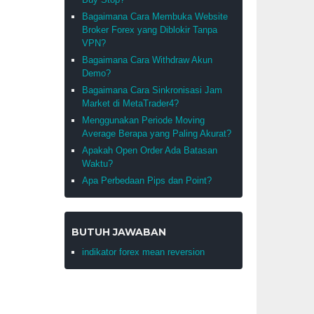
Bagaimana Cara Membuka Website
Broker Forex yang Diblokir Tanpa
VPN?
Bagaimana Cara Withdraw Akun
Demo?
Bagaimana Cara Sinkronisasi Jam
Market di MetaTrader4?
Menggunakan Periode Moving
Average Berapa yang Paling Akurat?
Apakah Open Order Ada Batasan
Waktu?
Apa Perbedaan Pips dan Point?
BUTUH JAWABAN
indikator forex mean reversion