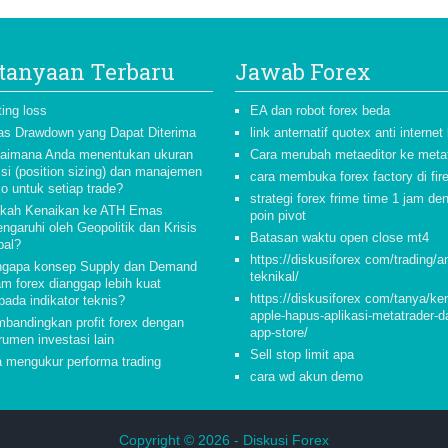
tanyaan Terbaru
Jawab Forex
ting loss
EA dan robot forex beda
as Drawdown yang Dapat Diterima
link anternatif quotex anti internet
aimana Anda menentukan ukuran
Cara merubah metaeditor ke meta
isi (position sizing) dan manajemen
cara membuka forex factory di fir
ko untuk setiap trade?
strategi forex frime time 1 jam de
kah Kenaikan ke ATH Emas
poin pivot
ngaruhi oleh Geopolitik dan Krisis
Batasan waktu open close mt4
bal?
https://diskusiforex com/trading/a
gapa konsep Supply dan Demand
teknikal/
am forex dianggap lebih kuat
https://diskusiforex com/tanya/ke
pada indikator teknis?
apple-hapus-aplikasi-metatrader-da
bandingkan profit forex dengan
app-store/
rumen investasi lain
Sell stop limit apa
a mengukur performa trading
cara wd akun demo
Copyright © 2026 -
Diskusi Forex