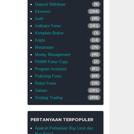
Deposit Withdraw
(9)
Ekonomi
(184)
Gold
(40)
Indikator Forex
(181)
Komplain Broker
(3)
Kripto
(14)
Metatrader
(35)
Money Management
(46)
PAMM Forex Copy
(2)
Program Investasi
(81)
Psikologi Forex
(69)
Robot Forex
(16)
Saham
(161)
Strategi Trading
(459)
PERTANYAAN TERPOPULER
Apakah Perbedaan Buy Limit dan
Buy Stop?