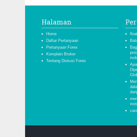
Halaman
Per
Home
floa
Daftar Pertanyaan
Bat
Pertanyaan Forex
Bag
pos
Komplain Broker
risi
Tentang Diskusi Forex
Apa
Dipe
Glo
Men
dal
dari
mem
inst
car