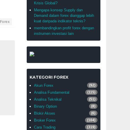
Krisis Global?
Mengapa konsep Supply dan
Demand dalam forex dianggap lebih
kuat daripada indikator teknis?
 Forex
membandingkan profit forex dengan
instrumen investasi lain
KATEGORI FOREX
Akun Forex
(92)
Analisa Fundamental
(115)
Analisa Teknikal
(51)
Binary Option
(8)
Blokir Akses
(6)
Broker Forex
(104)
Cara Trading
(319)