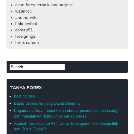
akun forex terbaik language:id
waterrc3
anotherw3e
balance0x4
comep51
foreignng2
forex saham
TANYA FOREX
floating loss
Batas Drawdown yang Dapat Diterima
Bagaimana Anda menentukan ukuran posisi (position sizing)
dan manajemen risiko untuk setiap trade?
Apakah Kenaikan ke ATH Emas Dipengaruhi oleh Geopolitik
dan Krisis Global?