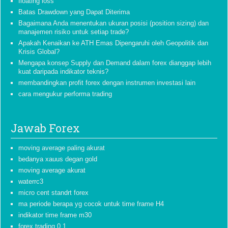
floating loss
Batas Drawdown yang Dapat Diterima
Bagaimana Anda menentukan ukuran posisi (position sizing) dan
manajemen risiko untuk setiap trade?
Apakah Kenaikan ke ATH Emas Dipengaruhi oleh Geopolitik dan
Krisis Global?
Mengapa konsep Supply dan Demand dalam forex dianggap lebih
kuat daripada indikator teknis?
membandingkan profit forex dengan instrumen investasi lain
cara mengukur performa trading
Jawab Forex
moving average paling akurat
bedanya xauus degan gold
moving average akurat
waterrc3
micro cent standrt forex
ma periode berapa yg cocok untuk time frame H4
indikator time frame m30
forex trading 0 1