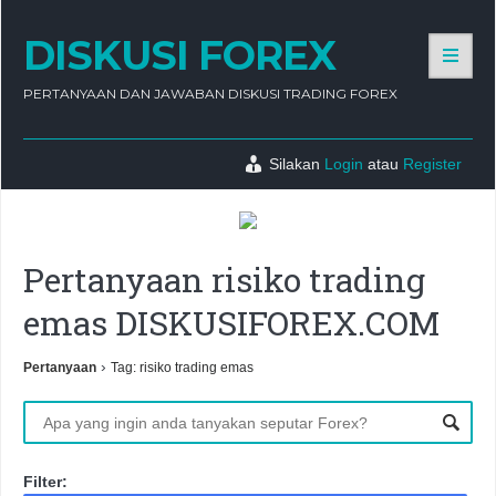
DISKUSI FOREX
PERTANYAAN DAN JAWABAN DISKUSI TRADING FOREX
Silakan
Login
atau
Register
Pertanyaan risiko trading
emas DISKUSIFOREX.COM
›
Pertanyaan
Tag: risiko trading emas
Filter: