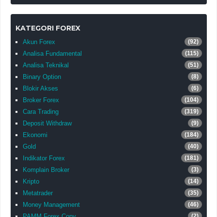
KATEGORI FOREX
Akun Forex
(92)
Analisa Fundamental
(115)
Analisa Teknikal
(51)
Binary Option
(8)
Blokir Akses
(6)
Broker Forex
(104)
Cara Trading
(319)
Deposit Withdraw
(9)
Ekonomi
(184)
Gold
(40)
Indikator Forex
(181)
Komplain Broker
(3)
Kripto
(14)
Metatrader
(35)
Money Management
(46)
PAMM Forex Copy
(2)