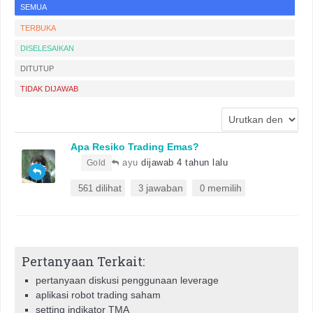
SEMUA
TERBUKA
DISELESAIKAN
DITUTUP
TIDAK DIJAWAB
Apa Resiko Trading Emas?
•
ayu
dijawab 4 tahun lalu
Gold
dilihat
jawaban
memilih
561
3
0
Pertanyaan Terkait:
pertanyaan diskusi penggunaan leverage
aplikasi robot trading saham
setting indikator TMA