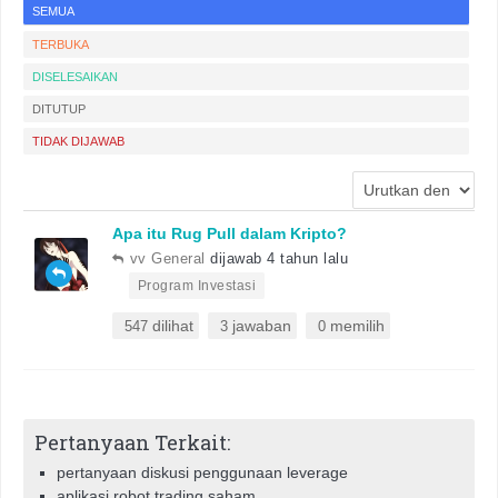
SEMUA
TERBUKA
DISELESAIKAN
DITUTUP
TIDAK DIJAWAB
Apa itu Rug Pull dalam Kripto?
vv General
dijawab 4 tahun lalu
•
Program Investasi
dilihat
jawaban
memilih
547
3
0
Pertanyaan Terkait:
pertanyaan diskusi penggunaan leverage
aplikasi robot trading saham