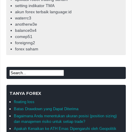
setting indikator TMA
akun forex terbaik language:id
waterrc3
anotherw3e
balance0x4
comep51
foreignng2
forex saham
TANYA FOREX
floating loss
Batas Drawdown yang Dapat Diterima
Bagaimana Anda menentukan ukuran posisi (position sizing)
dan manajemen risiko untuk setiap trade?
Apakah Kenaikan ke ATH Emas Dipengaruhi oleh Geopolitik