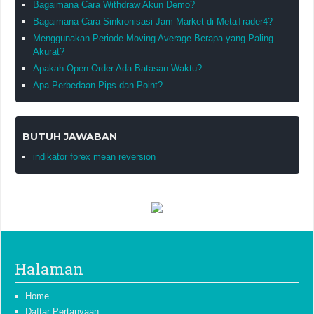
Bagaimana Cara Withdraw Akun Demo?
Bagaimana Cara Sinkronisasi Jam Market di MetaTrader4?
Menggunakan Periode Moving Average Berapa yang Paling
Akurat?
Apakah Open Order Ada Batasan Waktu?
Apa Perbedaan Pips dan Point?
BUTUH JAWABAN
indikator forex mean reversion
Halaman
Home
Daftar Pertanyaan