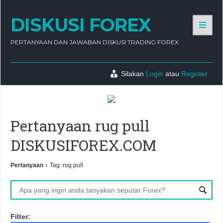
DISKUSI FOREX
PERTANYAAN DAN JAWABAN DISKUSI TRADING FOREX
Silakan
Login
atau
Register
Pertanyaan rug pull
DISKUSIFOREX.COM
›
Pertanyaan
Tag: rug pull
Filter: