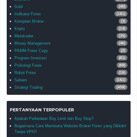
Gold
(40)
Indikator Forex
(181)
Komplain Broker
(3)
Kripto
(14)
Metatrader
(35)
Money Management
(46)
PAMM Forex Copy
(2)
Program Investasi
(81)
Psikologi Forex
(69)
Robot Forex
(16)
Saham
(161)
Strategi Trading
(459)
PERTANYAAN TERPOPULER
Apakah Perbedaan Buy Limit dan Buy Stop?
Bagaimana Cara Membuka Website Broker Forex yang Diblokir
Tanpa VPN?