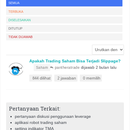
SEMUA
TERBUKA
DISELESAIKAN
DITUTUP
TIDAK DIJAWAB
Apakah Trading Saham Bisa Terjadi Slippage?
•
pantheratrade
dijawab 2 bulan lalu
Saham
dilihat
jawaban
memilih
844
2
0
Pertanyaan Terkait:
pertanyaan diskusi penggunaan leverage
aplikasi robot trading saham
setting indikator TMA