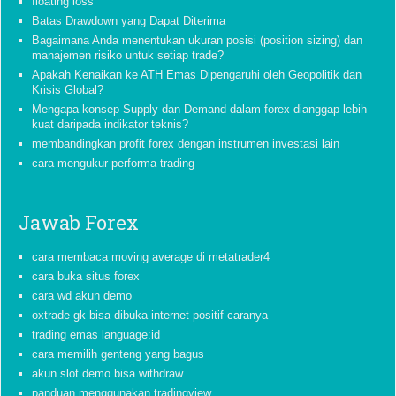
floating loss
Batas Drawdown yang Dapat Diterima
Bagaimana Anda menentukan ukuran posisi (position sizing) dan
manajemen risiko untuk setiap trade?
Apakah Kenaikan ke ATH Emas Dipengaruhi oleh Geopolitik dan
Krisis Global?
Mengapa konsep Supply dan Demand dalam forex dianggap lebih
kuat daripada indikator teknis?
membandingkan profit forex dengan instrumen investasi lain
cara mengukur performa trading
Jawab Forex
cara membaca moving average di metatrader4
cara buka situs forex
cara wd akun demo
oxtrade gk bisa dibuka internet positif caranya
trading emas language:id
cara memilih genteng yang bagus
akun slot demo bisa withdraw
panduan menggunakan tradingview