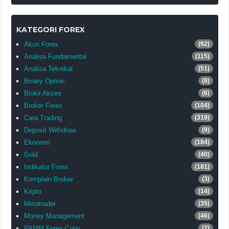
KATEGORI FOREX
Akun Forex
(92)
Analisa Fundamental
(115)
Analisa Teknikal
(51)
Binary Option
(8)
Blokir Akses
(6)
Broker Forex
(104)
Cara Trading
(319)
Deposit Withdraw
(9)
Ekonomi
(184)
Gold
(40)
Indikator Forex
(181)
Komplain Broker
(3)
Kripto
(14)
Metatrader
(35)
Money Management
(46)
PAMM Forex Copy
(2)