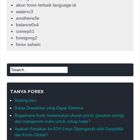
akun forex terbaik language:id
waterrc3
anotherw3e
balance0x4
comep51
foreignng2
forex saham
TANYA FOREX
floating loss
Batas Drawdown yang Dapat Diterima
Bagaimana Anda menentukan ukuran posisi (position sizing)
dan manajemen risiko untuk setiap trade?
Apakah Kenaikan ke ATH Emas Dipengaruhi oleh Geopolitik
dan Krisis Global?