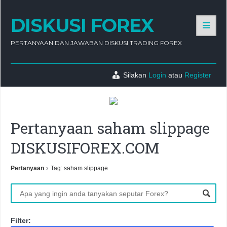
DISKUSI FOREX
PERTANYAAN DAN JAWABAN DISKUSI TRADING FOREX
Silakan
Login
atau
Register
Pertanyaan saham slippage
DISKUSIFOREX.COM
›
Pertanyaan
Tag: saham slippage
Filter: