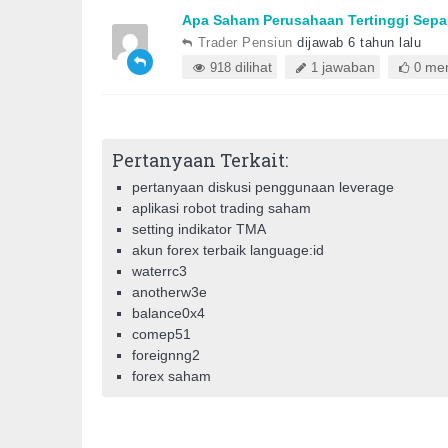
Apa Saham Perusahaan Tertinggi Sep
Trader Pensiun
dijawab 6 tahun lalu
dilihat
jawaban
mem
918
1
0
Pertanyaan Terkait:
pertanyaan diskusi penggunaan leverage
aplikasi robot trading saham
setting indikator TMA
akun forex terbaik language:id
waterrc3
anotherw3e
balance0x4
comep51
foreignng2
forex saham