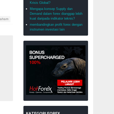
Krisis Global?
Mengapa konsep Supply dan
Demand dalam forex dianggap lebih
kuat daripada indikator teknis?
aham
membandingkan profit forex dengan
instrumen investasi lain
KATEGORI FOREX