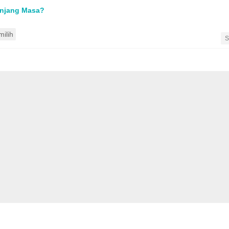
anjang Masa?
ilih
•
S