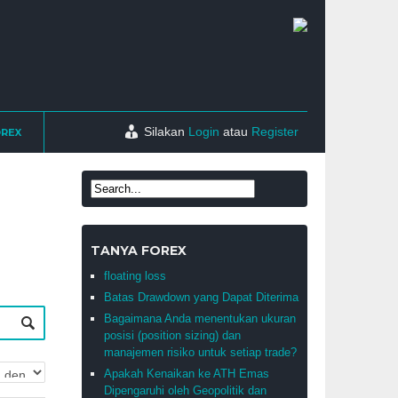
Silakan
Login
atau
Register
OREX
TANYA FOREX
floating loss
Batas Drawdown yang Dapat Diterima
Bagaimana Anda menentukan ukuran
posisi (position sizing) dan
manajemen risiko untuk setiap trade?
Apakah Kenaikan ke ATH Emas
Dipengaruhi oleh Geopolitik dan