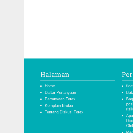
Halaman
Per
Home
floa
Daftar Pertanyaan
Bat
Pertanyaan Forex
Bag
pos
Komplain Broker
risi
Tentang Diskusi Forex
Apa
Dipe
Glo
Men