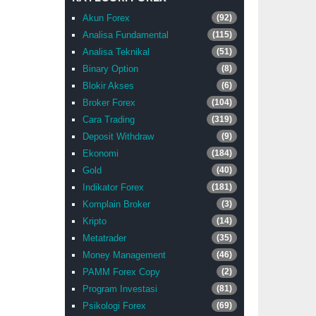
Akun Forex
(92)
Analisa Fundamental
(115)
Analisa Teknikal
(51)
Binary Option
(8)
Blokir Akses
(6)
Broker Forex
(104)
Cara Trading
(319)
Deposit Withdraw
(9)
Ekonomi
(184)
Gold
(40)
Indikator Forex
(181)
Komplain Broker
(3)
Kripto
(14)
Metatrader
(35)
Money Management
(46)
PAMM Forex Copy
(2)
Program Investasi
(81)
Psikologi Forex
(69)