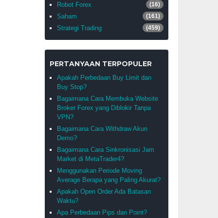
Robot Forex
(16)
Saham
(161)
Strategi Trading
(459)
PERTANYAAN TERPOPULER
Apakah Perbedaan Buy Limit dan
Buy Stop?
Bagaimana Cara Membuka Website
Broker Forex yang Diblokir Tanpa
VPN?
Bagaimana Cara Withdraw Akun
Demo?
Bagaimana Cara Sinkronisasi Jam
Market di MetaTrader4?
Menggunakan Periode Moving
Average Berapa yang Paling Akurat?
Apakah Open Order Ada Batasan
Waktu?
Apa Perbedaan Pips dan Point?