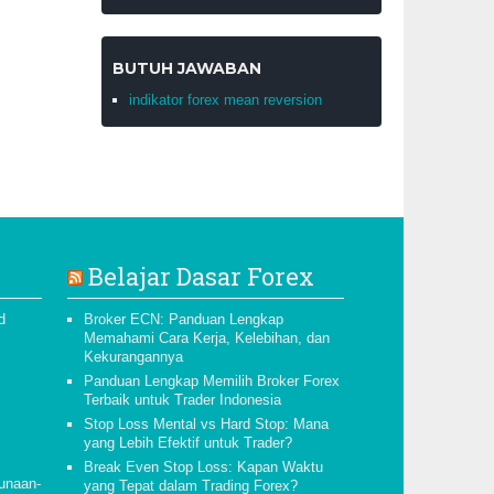
BUTUH JAWABAN
indikator forex mean reversion
Belajar Dasar Forex
d
Broker ECN: Panduan Lengkap
Memahami Cara Kerja, Kelebihan, dan
Kekurangannya
Panduan Lengkap Memilih Broker Forex
Terbaik untuk Trader Indonesia
Stop Loss Mental vs Hard Stop: Mana
yang Lebih Efektif untuk Trader?
Break Even Stop Loss: Kapan Waktu
unaan-
yang Tepat dalam Trading Forex?