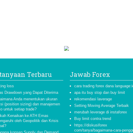
tanyaan Terbaru
Jawab Forex
ting loss
cara trading forex dana language:i
as Drawdown yang Dapat Diterima
apa itu buy stop dan buy limit
aimana Anda menentukan ukuran
rekomendasi laverage
isi (position sizing) dan manajemen
Setting Moving Average Terbaik
ko untuk setiap trade?
merubah leverage di instaforex
kah Kenaikan ke ATH Emas
Buy limit contra trend
ngaruhi oleh Geopolitik dan Krisis
https://diskusiforex
bal?
com/tanya/bagaimana-cara-pengg
gapa konsep Supply dan Demand