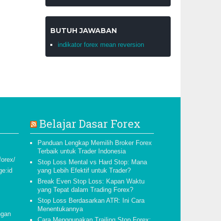
BUTUH JAWABAN
indikator forex mean reversion
Belajar Dasar Forex
Panduan Lengkap Memilih Broker Forex
Terbaik untuk Trader Indonesia
forex/
Stop Loss Mental vs Hard Stop: Mana
ge:id
yang Lebih Efektif untuk Trader?
Break Even Stop Loss: Kapan Waktu
yang Tepat dalam Trading Forex?
Stop Loss Berdasarkan ATR: Ini Cara
Menentukannya
ngan
Cara Menggunakan Trailing Stop Forex: