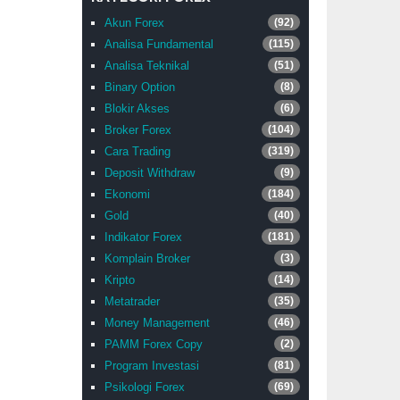
Akun Forex
(92)
Analisa Fundamental
(115)
Analisa Teknikal
(51)
Binary Option
(8)
Blokir Akses
(6)
Broker Forex
(104)
Cara Trading
(319)
Deposit Withdraw
(9)
Ekonomi
(184)
Gold
(40)
Indikator Forex
(181)
Komplain Broker
(3)
Kripto
(14)
Metatrader
(35)
Money Management
(46)
PAMM Forex Copy
(2)
Program Investasi
(81)
Psikologi Forex
(69)