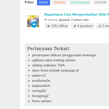
Filter:
SEMUA
TERBUKA
DISELESAIKAN
DITUTUP
Bagaimana Cara Mengendalikan Sifat S
tenma
dijawab 3 tahun lalu
dilihat
jawaban
me
1381
4
0
Pertanyaan Terkait:
pertanyaan diskusi penggunaan leverage
aplikasi robot trading saham
setting indikator TMA
akun forex terbaik language:id
waterrc3
anotherw3e
balance0x4
comep51
foreignng2
forex saham