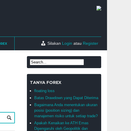
Silakan
Login
atau
Register
OREX
TANYA FOREX
floating loss
Batas Drawdown yang Dapat Diterima
Bagaimana Anda menentukan ukuran
posisi (position sizing) dan
manajemen risiko untuk setiap trade?
Apakah Kenaikan ke ATH Emas
Dipengaruhi oleh Geopolitik dan