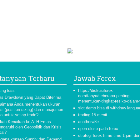
tanyaan Terbaru
Jawab Forex
ting loss
https://diskusiforex
com/tanya/seberapa-penting-
as Drawdown yang Dapat Diterima
menentukan-tingkat-resiko-dalam-
aimana Anda menentukan ukuran
slot demo bisa di withdraw langua
isi (position sizing) dan manajemen
ko untuk setiap trade?
trading 15 menit
kah Kenaikan ke ATH Emas
anotherw3e
ngaruhi oleh Geopolitik dan Krisis
open close pada forex
bal?
strategi forex frime time 1 jam de
gapa konsep Supply dan Demand