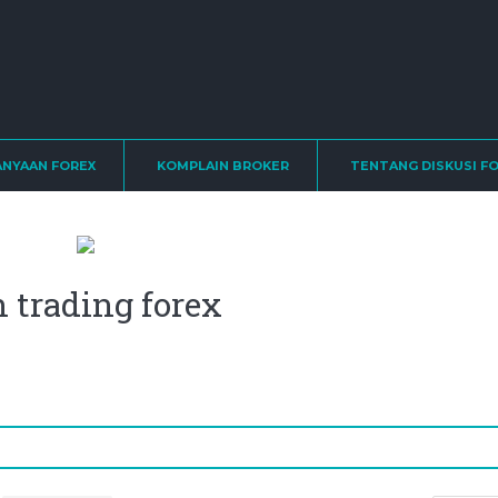
ANYAAN FOREX
KOMPLAIN BROKER
TENTANG DISKUSI F
 trading forex