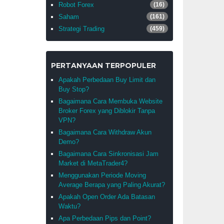
Robot Forex
(16)
Saham
(161)
Strategi Trading
(459)
PERTANYAAN TERPOPULER
Apakah Perbedaan Buy Limit dan
Buy Stop?
Bagaimana Cara Membuka Website
Broker Forex yang Diblokir Tanpa
VPN?
Bagaimana Cara Withdraw Akun
Demo?
Bagaimana Cara Sinkronisasi Jam
Market di MetaTrader4?
Menggunakan Periode Moving
Average Berapa yang Paling Akurat?
Apakah Open Order Ada Batasan
Waktu?
Apa Perbedaan Pips dan Point?