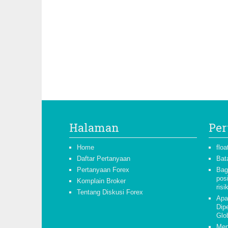
Halaman
Per
Home
floa
Daftar Pertanyaan
Bat
Pertanyaan Forex
Bag
pos
Komplain Broker
risi
Tentang Diskusi Forex
Apa
Dipe
Glo
Men