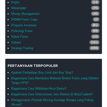
Kripto
(14)
Metatrader
(35)
Money Management
(46)
PAMM Forex Copy
(2)
Program Investasi
(81)
Psikologi Forex
(69)
Robot Forex
(16)
Saham
(161)
Strategi Trading
(459)
PERTANYAAN TERPOPULER
Apakah Perbedaan Buy Limit dan Buy Stop?
Bagaimana Cara Membuka Website Broker Forex yang Diblokir
Tanpa VPN?
Bagaimana Cara Withdraw Akun Demo?
Bagaimana Cara Sinkronisasi Jam Market di MetaTrader4?
Menggunakan Periode Moving Average Berapa yang Paling
Akurat?