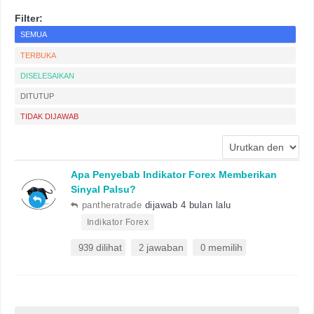
Filter:
SEMUA
TERBUKA
DISELESAIKAN
DITUTUP
TIDAK DIJAWAB
Apa Penyebab Indikator Forex Memberikan
Sinyal Palsu?
pantheratrade
dijawab 4 bulan lalu
•
Indikator Forex
dilihat
jawaban
memilih
939
2
0