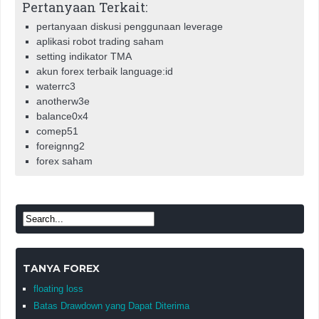
Pertanyaan Terkait:
pertanyaan diskusi penggunaan leverage
aplikasi robot trading saham
setting indikator TMA
akun forex terbaik language:id
waterrc3
anotherw3e
balance0x4
comep51
foreignng2
forex saham
TANYA FOREX
floating loss
Batas Drawdown yang Dapat Diterima