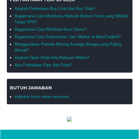
Apakah Perbedaan Buy Limit dan Buy Stop?
Bagaimana Cara Membuka Website Broker Forex yang Diblokir
Tanpa VPN?
Bagaimana Cara Withdraw Akun Demo?
Bagaimana Cara Sinkronisasi Jam Market di MetaTrader4?
Menggunakan Periode Moving Average Berapa yang Paling
Akurat?
Apakah Open Order Ada Batasan Waktu?
Apa Perbedaan Pips dan Point?
BUTUH JAWABAN
indikator forex mean reversion