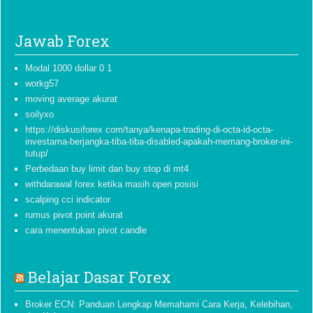
Jawab Forex
Modal 1000 dollar 0 1
workg57
moving average akurat
soilyxo
https://diskusiforex com/tanya/kenapa-trading-di-octa-id-octa-
investama-berjangka-tiba-tiba-disabled-apakah-memang-broker-ini-
tutup/
Perbedaan buy limit dan buy stop di mt4
withdarawal forex ketika masih open posisi
scalping cci indicator
rumus pivot point akurat
cara menentukan pivot candle
Belajar Dasar Forex
Broker ECN: Panduan Lengkap Memahami Cara Kerja, Kelebihan,