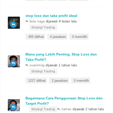
stop loss dan take profit ideal
bola naga
dijawab 9 bulan lalu
•
Strategi Trading
dilihat
jawaban
memilih
405
4
0
Mana yang Lebih Penting, Stop Loss dan
Take Profit?
xuanming
dijawab 1 tahun lalu
•
Strategi Trading
dilihat
jawaban
memilih
1227
2
0
Bagaimana Cara Penggunaan Stop Loss dan
Target Profit?
•
James
dijawab 2 tahun lalu
Strategi Trading