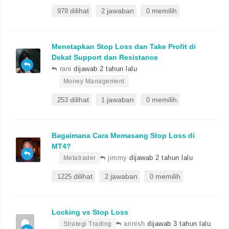
dilihat
jawaban
memilih
979
2
0
Menetapkan Stop Loss dan Take Profit di
Dekat Support dan Resistance
rani
dijawab 2 tahun lalu
•
Money Management
dilihat
jawaban
memilih
253
1
0
Bagaimana Cara Memasang Stop Loss di
MT4?
•
jimmy
dijawab 2 tahun lalu
Metatrader
dilihat
jawaban
memilih
1225
2
0
Locking vs Stop Loss
•
arinish
dijawab 3 tahun lalu
Strategi Trading