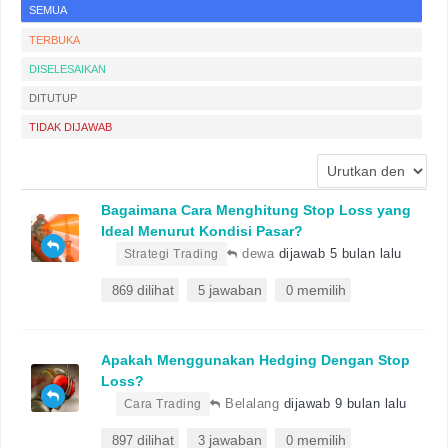
SEMUA
TERBUKA
DISELESAIKAN
DITUTUP
TIDAK DIJAWAB
Bagaimana Cara Menghitung Stop Loss yang
Ideal Menurut Kondisi Pasar?
•
dewa
dijawab 5 bulan lalu
Strategi Trading
dilihat
jawaban
memilih
869
5
0
Apakah Menggunakan Hedging Dengan Stop
Loss?
•
Belalang
dijawab 9 bulan lalu
Cara Trading
dilihat
jawaban
memilih
897
3
0