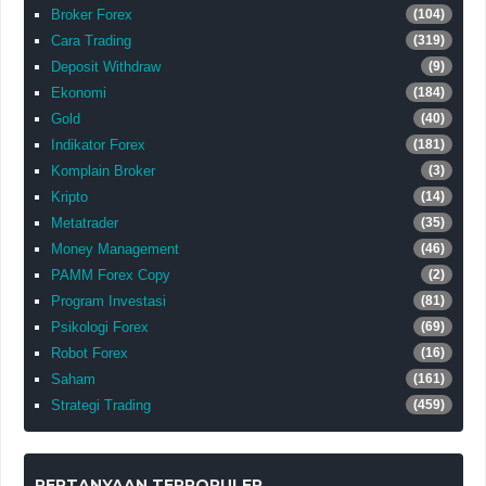
Broker Forex
(104)
Cara Trading
(319)
Deposit Withdraw
(9)
Ekonomi
(184)
Gold
(40)
Indikator Forex
(181)
Komplain Broker
(3)
Kripto
(14)
Metatrader
(35)
Money Management
(46)
PAMM Forex Copy
(2)
Program Investasi
(81)
Psikologi Forex
(69)
Robot Forex
(16)
Saham
(161)
Strategi Trading
(459)
PERTANYAAN TERPOPULER