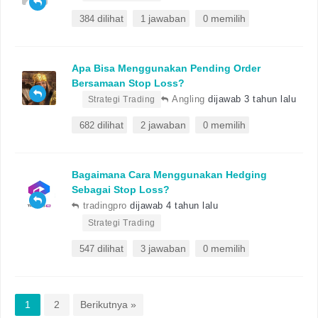
dilihat
jawaban
memilih
384
1
0
Apa Bisa Menggunakan Pending Order
Bersamaan Stop Loss?
•
Angling
dijawab 3 tahun lalu
Strategi Trading
dilihat
jawaban
memilih
682
2
0
Bagaimana Cara Menggunakan Hedging
Sebagai Stop Loss?
tradingpro
dijawab 4 tahun lalu
•
Strategi Trading
dilihat
jawaban
memilih
547
3
0
1
2
Berikutnya »