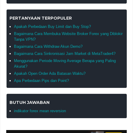
PERTANYAAN TERPOPULER
Apakah Perbedaan Buy Limit dan Buy Stop?
Bagaimana Cara Membuka Website Broker Forex yang Diblokir
Tanpa VPN?
Bagaimana Cara Withdraw Akun Demo?
Bagaimana Cara Sinkronisasi Jam Market di MetaTrader4?
Menggunakan Periode Moving Average Berapa yang Paling
Akurat?
Apakah Open Order Ada Batasan Waktu?
Apa Perbedaan Pips dan Point?
BUTUH JAWABAN
indikator forex mean reversion