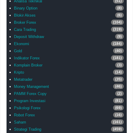
Analisa Teknikal
(51)
Binary Option
(8)
Blokir Akses
(6)
Broker Forex
(104)
Cara Trading
(319)
Deposit Withdraw
(9)
Ekonomi
(184)
Gold
(40)
Indikator Forex
(181)
Komplain Broker
(3)
Kripto
(14)
Metatrader
(35)
Money Management
(46)
PAMM Forex Copy
(2)
Program Investasi
(81)
Psikologi Forex
(69)
Robot Forex
(16)
Saham
(161)
Strategi Trading
(459)