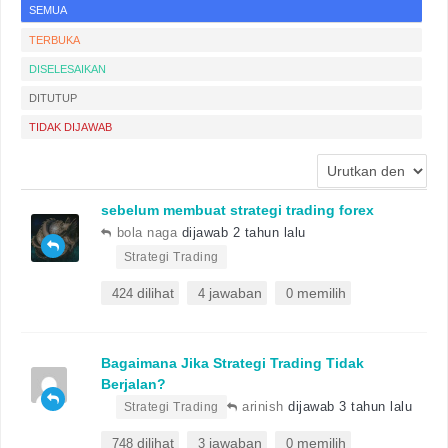
SEMUA
TERBUKA
DISELESAIKAN
DITUTUP
TIDAK DIJAWAB
sebelum membuat strategi trading forex
bola naga
dijawab 2 tahun lalu
•
Strategi Trading
dilihat
jawaban
memilih
424
4
0
Bagaimana Jika Strategi Trading Tidak
Berjalan?
•
arinish
dijawab 3 tahun lalu
Strategi Trading
dilihat
jawaban
memilih
748
3
0