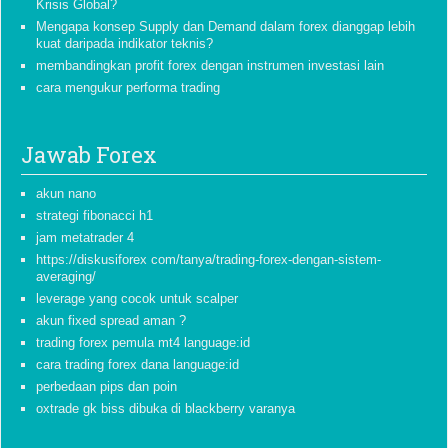
Krisis Global?
Mengapa konsep Supply dan Demand dalam forex dianggap lebih
kuat daripada indikator teknis?
membandingkan profit forex dengan instrumen investasi lain
cara mengukur performa trading
Jawab Forex
akun nano
strategi fibonacci h1
jam metatrader 4
https://diskusiforex com/tanya/trading-forex-dengan-sistem-
averaging/
leverage yang cocok untuk scalper
akun fixed spread aman ?
trading forex pemula mt4 language:id
cara trading forex dana language:id
perbedaan pips dan poin
oxtrade gk biss dibuka di blackberry varanya