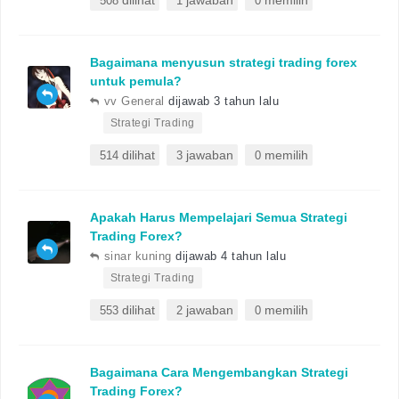
dilihat
jawaban
memilih
508
1
0
Bagaimana menyusun strategi trading forex
untuk pemula?
vv General
dijawab 3 tahun lalu
•
Strategi Trading
dilihat
jawaban
memilih
514
3
0
Apakah Harus Mempelajari Semua Strategi
Trading Forex?
sinar kuning
dijawab 4 tahun lalu
•
Strategi Trading
dilihat
jawaban
memilih
553
2
0
Bagaimana Cara Mengembangkan Strategi
Trading Forex?