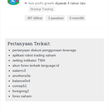
fast-profit-growth
dijawab 4 tahun lalu
•
Strategi Trading
dilihat
jawaban
memilih
487
3
0
Pertanyaan Terkait:
pertanyaan diskusi penggunaan leverage
aplikasi robot trading saham
setting indikator TMA
akun forex terbaik language:id
waterrc3
anotherw3e
balance0x4
comep51
foreignng2
forex saham