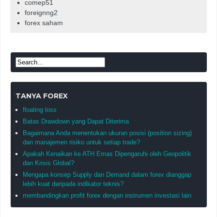
comep51
foreignng2
forex saham
TANYA FOREX
floating loss
Batas Drawdown yang Dapat Diterima
Bagaimana Anda menentukan ukuran posisi (position sizing)
dan manajemen risiko untuk setiap trade?
Apakah Kenaikan ke ATH Emas Dipengaruhi oleh Geopolitik
dan Krisis Global?
Mengapa konsep Supply dan Demand dalam forex dianggap
lebih kuat daripada indikator teknis?
membandingkan profit forex dengan instrumen investasi lain