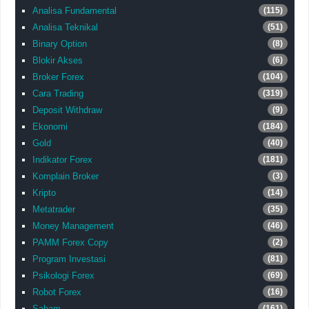
Analisa Fundamental
(115)
Analisa Teknikal
(51)
Binary Option
(8)
Blokir Akses
(6)
Broker Forex
(104)
Cara Trading
(319)
Deposit Withdraw
(9)
Ekonomi
(184)
Gold
(40)
Indikator Forex
(181)
Komplain Broker
(3)
Kripto
(14)
Metatrader
(35)
Money Management
(46)
PAMM Forex Copy
(2)
Program Investasi
(81)
Psikologi Forex
(69)
Robot Forex
(16)
Saham
(161)