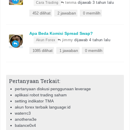
•
tenma
dijawab 3 tahun lalu
Cara Trading
dilihat
jawaban
memilih
452
2
0
Apa Beda Komisi Spread Swap?
•
jimmy
dijawab 4 tahun lalu
Akun Forex
dilihat
jawaban
memilih
1085
1
0
Pertanyaan Terkait:
pertanyaan diskusi penggunaan leverage
aplikasi robot trading saham
setting indikator TMA
akun forex terbaik language:id
waterrc3
anotherw3e
balance0x4