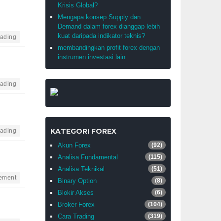
Krisis Global?
Mengapa konsep Supply dan
Demand dalam forex dianggap lebih
kuat daripada indikator teknis?
rading
membandingkan profit forex dengan
instrumen investasi lain
rading
KATEGORI FOREX
rading
Akun Forex
(92)
Analisa Fundamental
(115)
Analisa Teknikal
(51)
ement
Binary Option
(8)
Blokir Akses
(6)
Broker Forex
(104)
Cara Trading
(319)