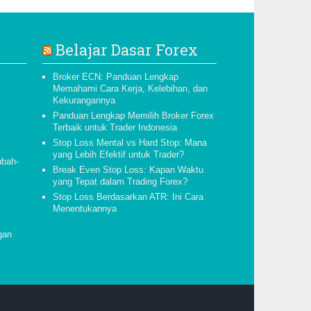
Belajar Dasar Forex
Broker ECN: Panduan Lengkap
Memahami Cara Kerja, Kelebihan, dan
Kekurangannya
Panduan Lengkap Memilih Broker Forex
Terbaik untuk Trader Indonesia
Stop Loss Mental vs Hard Stop: Mana
yang Lebih Efektif untuk Trader?
ubah-
Break Even Stop Loss: Kapan Waktu
yang Tepat dalam Trading Forex?
Stop Loss Berdasarkan ATR: Ini Cara
Menentukannya
gan