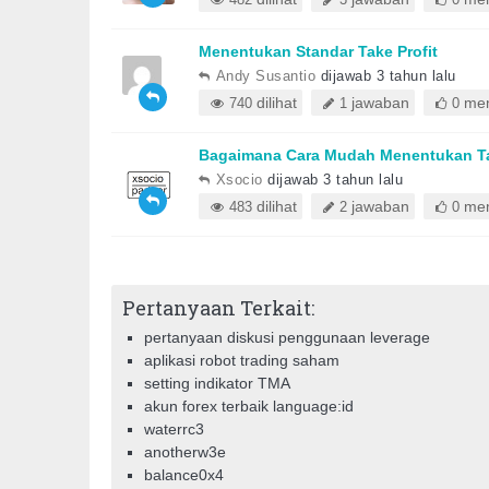
Menentukan Standar Take Profit
Andy Susantio
dijawab 3 tahun lalu
dilihat
jawaban
mem
740
1
0
Bagaimana Cara Mudah Menentukan Tak
Xsocio
dijawab 3 tahun lalu
dilihat
jawaban
mem
483
2
0
Pertanyaan Terkait:
pertanyaan diskusi penggunaan leverage
aplikasi robot trading saham
setting indikator TMA
akun forex terbaik language:id
waterrc3
anotherw3e
balance0x4