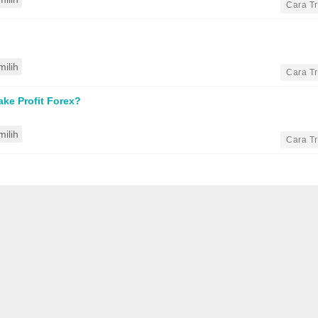
•
Cara T
ilih
•
Cara T
e Profit Forex?
ilih
•
Cara T