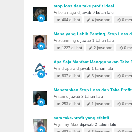
stop loss dan take profit ideal
bola naga
dijawab 9 bulan lalu
dilihat
jawaban
mem
404
4
0
Mana yang Lebih Penting, Stop Loss d
xuanming
dijawab 1 tahun lalu
dilihat
jawaban
me
1227
2
0
Apa Saja Manfaat Menggunakan Take P
indrapura
dijawab 1 tahun lalu
dilihat
jawaban
mem
837
3
0
Menetapkan Stop Loss dan Take Profit
rani
dijawab 2 tahun lalu
dilihat
jawaban
mem
253
1
0
cara take-profit yang efektif
jimmy Max
dijawab 2 tahun lalu
dilihat
jawaban
mem
482
3
0