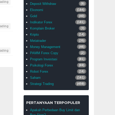
rading
Deposit Withdraw
(9)
Ekonomi
(184)
Gold
(40)
Indikator Forex
(181)
rading
Komplain Broker
(3)
Kripto
(14)
Metatrader
(35)
Money Management
(46)
rading
PAMM Forex Copy
(2)
Program Investasi
(81)
Psikologi Forex
(69)
Robot Forex
(16)
Saham
(161)
Strategi Trading
(459)
PERTANYAAN TERPOPULER
Apakah Perbedaan Buy Limit dan
Buy Stop?