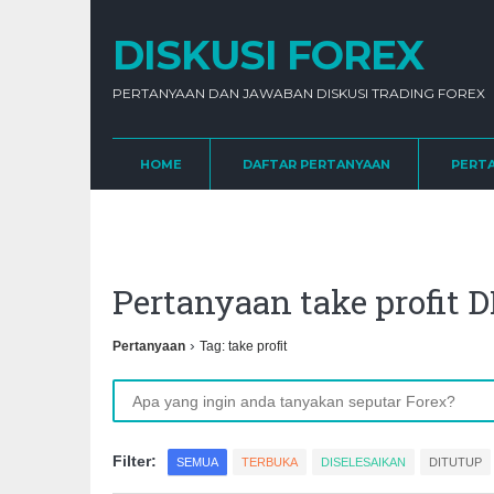
DISKUSI FOREX
PERTANYAAN DAN JAWABAN DISKUSI TRADING FOREX
HOME
DAFTAR PERTANYAAN
PERT
Pertanyaan take profi
›
Pertanyaan
Tag: take profit
Filter:
SEMUA
TERBUKA
DISELESAIKAN
DITUTUP