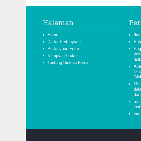
Halaman
Per
Home
floa
Daftar Pertanyaan
Bat
Pertanyaan Forex
Bag
pos
Komplain Broker
risi
Tentang Diskusi Forex
Apa
Dipe
Glo
Men
dal
dari
mem
inst
car