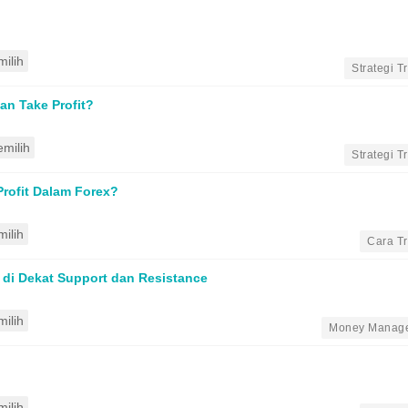
ilih
•
Strategi T
an Take Profit?
milih
•
Strategi T
rofit Dalam Forex?
ilih
•
Cara T
 di Dekat Support dan Resistance
ilih
•
Money Manag
ilih