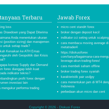
tanyaan Terbaru
Jawab Forex
ting loss
micro cent standrt forex
as Drawdown yang Dapat Diterima
broker dengan deposit kecil
aimana Anda menentukan ukuran
indikator cci seting untuk scalping
isi (position sizing) dan manajemen
cara membaca moving average di
ko untuk setiap trade?
metatrader4
kah Kenaikan ke ATH Emas
https://diskusiforex
ngaruhi oleh Geopolitik dan Krisis
com/tanya/bagaimana-cara-meng
bal?
leverage-akun-trading-forex/
gapa konsep Supply dan Demand
cara membeli saham offline
am forex dianggap lebih kuat
broker trading forex syariah
pada indikator teknis?
karakteristik pair usdjpy
bandingkan profit forex dengan
cara menentukan jam di MT4 den
rumen investasi lain
Indonesia
a mengukur performa trading
perbedaan akun micro dan cent
Copyright © 2026 -
Diskusi Forex