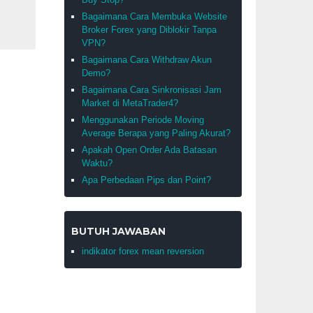
Bagaimana Cara Membuka Website
Broker Forex yang Diblokir Tanpa
VPN?
Bagaimana Cara Withdraw Akun
Demo?
Bagaimana Cara Sinkronisasi Jam
Market di MetaTrader4?
Menggunakan Periode Moving
Average Berapa yang Paling Akurat?
Apakah Open Order Ada Batasan
Waktu?
Apa Perbedaan Pips dan Point?
BUTUH JAWABAN
indikator forex mean reversion