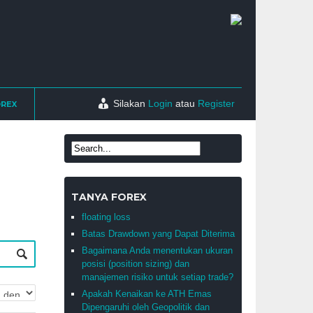
Silakan
Login
atau
Register
OREX
TANYA FOREX
floating loss
Batas Drawdown yang Dapat Diterima
Bagaimana Anda menentukan ukuran
posisi (position sizing) dan
manajemen risiko untuk setiap trade?
Apakah Kenaikan ke ATH Emas
Dipengaruhi oleh Geopolitik dan