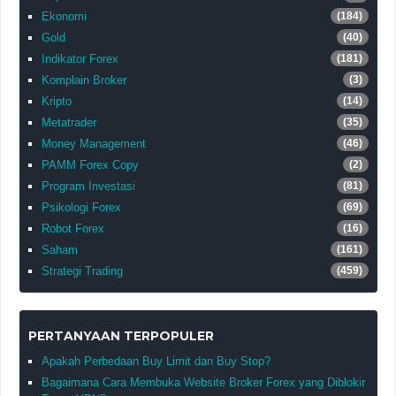
Ekonomi
(184)
Gold
(40)
Indikator Forex
(181)
Komplain Broker
(3)
Kripto
(14)
Metatrader
(35)
Money Management
(46)
PAMM Forex Copy
(2)
Program Investasi
(81)
Psikologi Forex
(69)
Robot Forex
(16)
Saham
(161)
Strategi Trading
(459)
PERTANYAAN TERPOPULER
Apakah Perbedaan Buy Limit dan Buy Stop?
Bagaimana Cara Membuka Website Broker Forex yang Diblokir