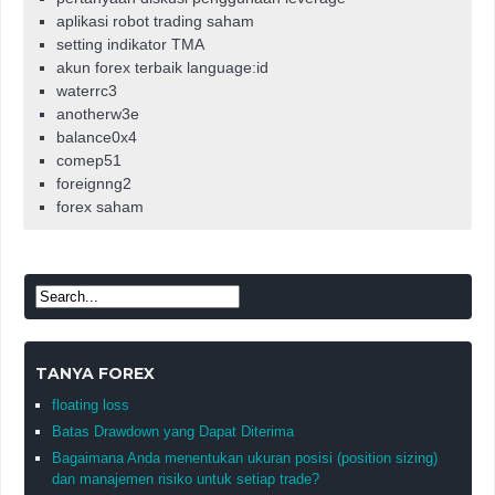
aplikasi robot trading saham
setting indikator TMA
akun forex terbaik language:id
waterrc3
anotherw3e
balance0x4
comep51
foreignng2
forex saham
TANYA FOREX
floating loss
Batas Drawdown yang Dapat Diterima
Bagaimana Anda menentukan ukuran posisi (position sizing)
dan manajemen risiko untuk setiap trade?