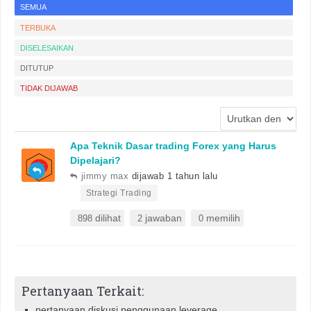
SEMUA
TERBUKA
DISELESAIKAN
DITUTUP
TIDAK DIJAWAB
Apa Teknik Dasar trading Forex yang Harus
Dipelajari?
jimmy max
dijawab 1 tahun lalu
•
Strategi Trading
dilihat
jawaban
memilih
898
2
0
Pertanyaan Terkait:
pertanyaan diskusi penggunaan leverage