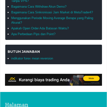
Tanpa VPN?
Bagaimana Cara Withdraw Akun Demo?
Bagaimana Cara Sinkronisasi Jam Market di MetaTrader4?
Menggunakan Periode Moving Average Berapa yang Paling
Akurat?
Apakah Open Order Ada Batasan Waktu?
Apa Perbedaan Pips dan Point?
BUTUH JAWABAN
indikator forex mean reversion
Halaman