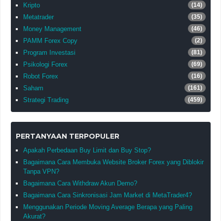
Kripto
(14)
Metatrader
(35)
Money Management
(46)
PAMM Forex Copy
(2)
Program Investasi
(81)
Psikologi Forex
(69)
Robot Forex
(16)
Saham
(161)
Strategi Trading
(459)
PERTANYAAN TERPOPULER
Apakah Perbedaan Buy Limit dan Buy Stop?
Bagaimana Cara Membuka Website Broker Forex yang Diblokir
Tanpa VPN?
Bagaimana Cara Withdraw Akun Demo?
Bagaimana Cara Sinkronisasi Jam Market di MetaTrader4?
Menggunakan Periode Moving Average Berapa yang Paling
Akurat?