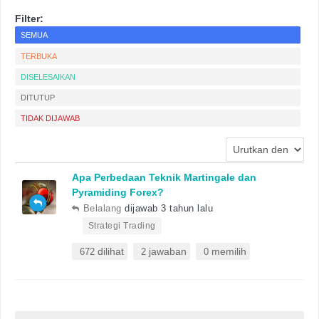
Filter:
SEMUA
TERBUKA
DISELESAIKAN
DITUTUP
TIDAK DIJAWAB
Apa Perbedaan Teknik Martingale dan
Pyramiding Forex?
Belalang
dijawab 3 tahun lalu
•
Strategi Trading
dilihat
jawaban
memilih
672
2
0