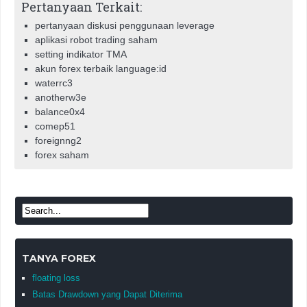
Pertanyaan Terkait:
pertanyaan diskusi penggunaan leverage
aplikasi robot trading saham
setting indikator TMA
akun forex terbaik language:id
waterrc3
anotherw3e
balance0x4
comep51
foreignng2
forex saham
TANYA FOREX
floating loss
Batas Drawdown yang Dapat Diterima