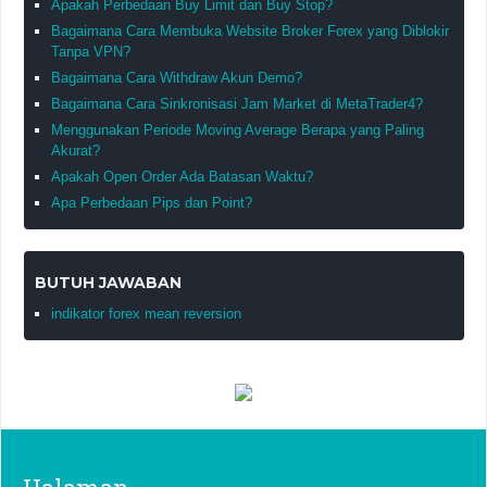
Apakah Perbedaan Buy Limit dan Buy Stop?
Bagaimana Cara Membuka Website Broker Forex yang Diblokir
Tanpa VPN?
Bagaimana Cara Withdraw Akun Demo?
Bagaimana Cara Sinkronisasi Jam Market di MetaTrader4?
Menggunakan Periode Moving Average Berapa yang Paling
Akurat?
Apakah Open Order Ada Batasan Waktu?
Apa Perbedaan Pips dan Point?
BUTUH JAWABAN
indikator forex mean reversion