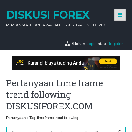
DISKUSI FOREX
PERTANYAAN DAN JAWABAN DISKUSI TRADING FOREX
Silakan
Login
atau
Register
Pertanyaan time frame
trend following
DISKUSIFOREX.COM
›
Pertanyaan
Tag: time frame trend following