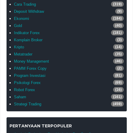
Cara Trading
(319)
Deposit Withdraw
(9)
Ekonomi
(184)
Gold
(40)
Indikator Forex
(181)
Komplain Broker
(3)
Kripto
(14)
Metatrader
(35)
Money Management
(46)
PAMM Forex Copy
(2)
Program Investasi
(81)
Psikologi Forex
(69)
Robot Forex
(16)
Saham
(161)
Strategi Trading
(459)
PERTANYAAN TERPOPULER