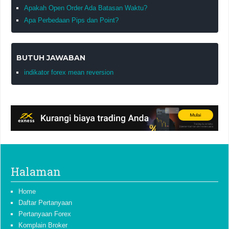
Apakah Open Order Ada Batasan Waktu?
Apa Perbedaan Pips dan Point?
BUTUH JAWABAN
indikator forex mean reversion
Halaman
Home
Daftar Pertanyaan
Pertanyaan Forex
Komplain Broker