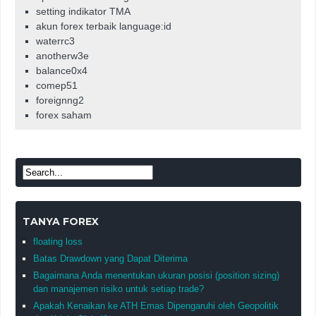
setting indikator TMA
akun forex terbaik language:id
waterrc3
anotherw3e
balance0x4
comep51
foreignng2
forex saham
TANYA FOREX
floating loss
Batas Drawdown yang Dapat Diterima
Bagaimana Anda menentukan ukuran posisi (position sizing)
dan manajemen risiko untuk setiap trade?
Apakah Kenaikan ke ATH Emas Dipengaruhi oleh Geopolitik