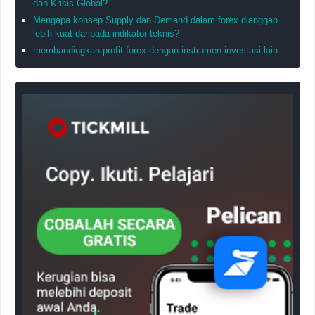
dan Krisis Global?
Mengapa konsep Supply dan Demand dalam forex dianggap
lebih kuat daripada indikator teknis?
membandingkan profit forex dengan instrumen investasi lain