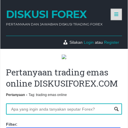
DISKUSI FOREX
PERTANYAAN DAN JAWABAN DISKUSI TRADING FOREX
Silakan
Login
atau
Register
Pertanyaan trading emas
online DISKUSIFOREX.COM
›
Pertanyaan
Tag: trading emas online
Filter: