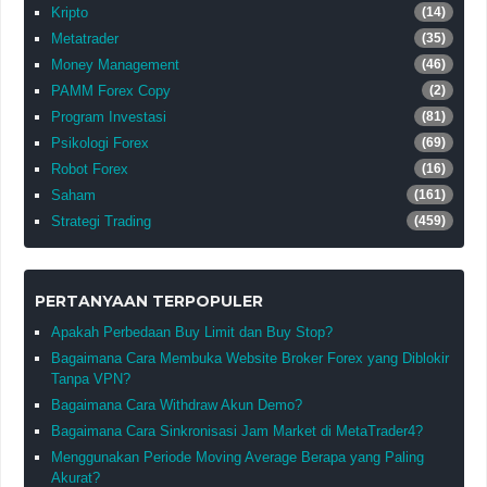
Kripto
(14)
Metatrader
(35)
Money Management
(46)
PAMM Forex Copy
(2)
Program Investasi
(81)
Psikologi Forex
(69)
Robot Forex
(16)
Saham
(161)
Strategi Trading
(459)
PERTANYAAN TERPOPULER
Apakah Perbedaan Buy Limit dan Buy Stop?
Bagaimana Cara Membuka Website Broker Forex yang Diblokir
Tanpa VPN?
Bagaimana Cara Withdraw Akun Demo?
Bagaimana Cara Sinkronisasi Jam Market di MetaTrader4?
Menggunakan Periode Moving Average Berapa yang Paling
Akurat?