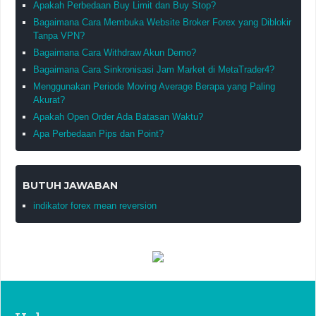
Apakah Perbedaan Buy Limit dan Buy Stop?
Bagaimana Cara Membuka Website Broker Forex yang Diblokir
Tanpa VPN?
Bagaimana Cara Withdraw Akun Demo?
Bagaimana Cara Sinkronisasi Jam Market di MetaTrader4?
Menggunakan Periode Moving Average Berapa yang Paling
Akurat?
Apakah Open Order Ada Batasan Waktu?
Apa Perbedaan Pips dan Point?
BUTUH JAWABAN
indikator forex mean reversion