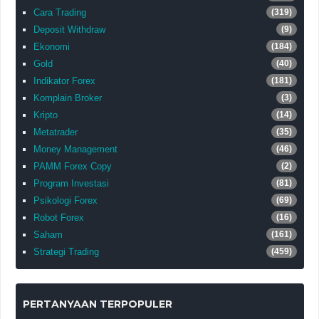
Cara Trading
(319)
Deposit Withdraw
(9)
Ekonomi
(184)
Gold
(40)
Indikator Forex
(181)
Komplain Broker
(3)
Kripto
(14)
Metatrader
(35)
Money Management
(46)
PAMM Forex Copy
(2)
Program Investasi
(81)
Psikologi Forex
(69)
Robot Forex
(16)
Saham
(161)
Strategi Trading
(459)
PERTANYAAN TERPOPULER