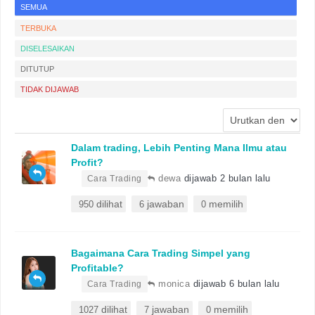
SEMUA
TERBUKA
DISELESAIKAN
DITUTUP
TIDAK DIJAWAB
Dalam trading, Lebih Penting Mana Ilmu atau
Profit?
•
dewa
dijawab 2 bulan lalu
Cara Trading
dilihat
jawaban
memilih
950
6
0
Bagaimana Cara Trading Simpel yang
Profitable?
•
monica
dijawab 6 bulan lalu
Cara Trading
dilihat
jawaban
memilih
1027
7
0