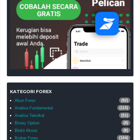
KATEGORI FOREX
Akun Forex
(92)
Analisa Fundamental
(115)
Analisa Teknikal
(51)
Binary Option
(8)
Blokir Akses
(6)
Broker Forex
(104)