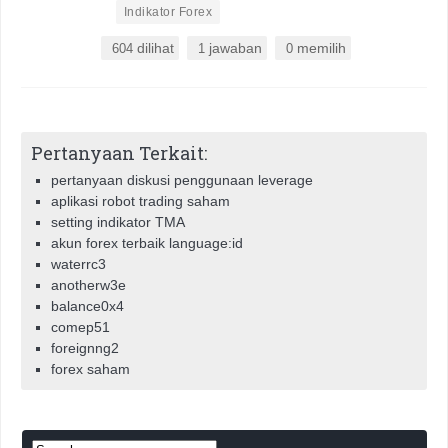
•
Indikator Forex
dilihat
jawaban
memilih
604
1
0
Pertanyaan Terkait:
pertanyaan diskusi penggunaan leverage
aplikasi robot trading saham
setting indikator TMA
akun forex terbaik language:id
waterrc3
anotherw3e
balance0x4
comep51
foreignng2
forex saham