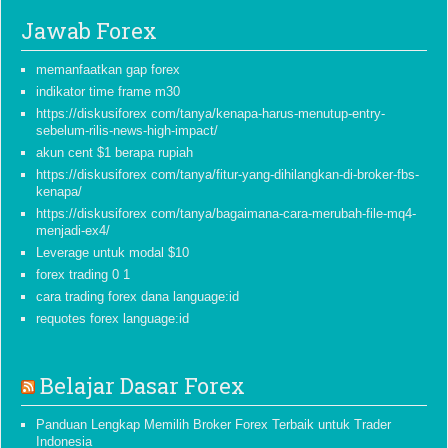
Jawab Forex
memanfaatkan gap forex
indikator time frame m30
https://diskusiforex com/tanya/kenapa-harus-menutup-entry-
sebelum-rilis-news-high-impact/
akun cent $1 berapa rupiah
https://diskusiforex com/tanya/fitur-yang-dihilangkan-di-broker-fbs-
kenapa/
https://diskusiforex com/tanya/bagaimana-cara-merubah-file-mq4-
menjadi-ex4/
Leverage untuk modal $10
forex trading 0 1
cara trading forex dana language:id
requotes forex language:id
Belajar Dasar Forex
Panduan Lengkap Memilih Broker Forex Terbaik untuk Trader
Indonesia