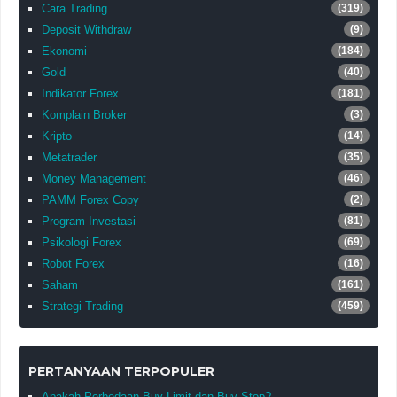
Cara Trading
(319)
Deposit Withdraw
(9)
Ekonomi
(184)
Gold
(40)
Indikator Forex
(181)
Komplain Broker
(3)
Kripto
(14)
Metatrader
(35)
Money Management
(46)
PAMM Forex Copy
(2)
Program Investasi
(81)
Psikologi Forex
(69)
Robot Forex
(16)
Saham
(161)
Strategi Trading
(459)
PERTANYAAN TERPOPULER
Apakah Perbedaan Buy Limit dan Buy Stop?