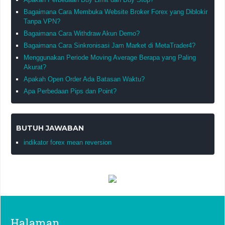
Bagaimana Cara Membuka Website Broker Forex yang Diblokir
Tanpa VPN?
Bagaimana Cara Withdraw Akun Demo?
Bagaimana Cara Sinkronisasi Jam Market di MetaTrader4?
Menggunakan Periode Moving Average Berapa yang Paling
Akurat?
Apakah Open Order Ada Batasan Waktu?
Apa Perbedaan Pips dan Point?
BUTUH JAWABAN
indikator forex mean reversion
Halaman