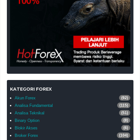
KATEGORI FOREX
Akun Forex
(92)
Analisa Fundamental
(115)
Analisa Teknikal
(51)
Binary Option
(8)
Blokir Akses
(6)
Broker Forex
(104)