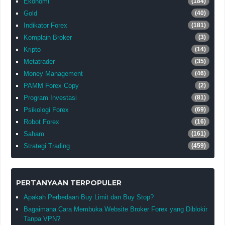
Ekonomi
(184)
Gold
(40)
Indikator Forex
(181)
Komplain Broker
(3)
Kripto
(14)
Metatrader
(35)
Money Management
(46)
PAMM Forex Copy
(2)
Program Investasi
(81)
Psikologi Forex
(69)
Robot Forex
(16)
Saham
(161)
Strategi Trading
(459)
PERTANYAAN TERPOPULER
Apakah Perbedaan Buy Limit dan Buy Stop?
Bagaimana Cara Membuka Website Broker Forex yang Diblokir
Tanpa VPN?