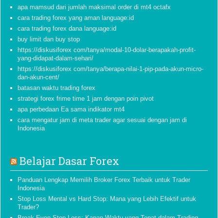
apa mamsud dari jumlah maksimal order di mt4 octafx
cara trading forex yang aman language:id
cara trading forex dana language:id
buy limit dan buy stop
https://diskusiforex com/tanya/modal-10-dolar-berapakah-profit-
yang-didapat-dalam-sehari/
https://diskusiforex com/tanya/berapa-nilai-1-pip-pada-akun-micro-
dan-akun-cent/
batasan waktu trading forex
strategi forex frime time 1 jam dengan poin pivot
apa perbedaan Ea sama indikator mt4
cara mengatur jam di meta trader agar sesuai dengan jam di
Indonesia
Belajar Dasar Forex
Panduan Lengkap Memilih Broker Forex Terbaik untuk Trader
Indonesia
Stop Loss Mental vs Hard Stop: Mana yang Lebih Efektif untuk
Trader?
Break Even Stop Loss: Kapan Waktu yang Tepat dalam Trading