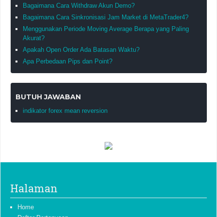
Bagaimana Cara Withdraw Akun Demo?
Bagaimana Cara Sinkronisasi Jam Market di MetaTrader4?
Menggunakan Periode Moving Average Berapa yang Paling
Akurat?
Apakah Open Order Ada Batasan Waktu?
Apa Perbedaan Pips dan Point?
BUTUH JAWABAN
indikator forex mean reversion
Halaman
Home