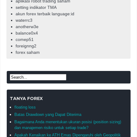
aplikasi robot trading saham
setting indikator TMA
akun forex terbaik language:id
waterrc3
anotherw3e
balance0x4
comep51
foreignng2
forex saham
TANYA FOREX
floating loss
Batas Drawdown yang Dapat Diterima
Bagaimana Anda menentukan ukuran posisi (position sizing)
dan manajemen risiko untuk setiap trade?
Apakah Kenaikan ke ATH Emas Dipengaruhi oleh Geopolitik