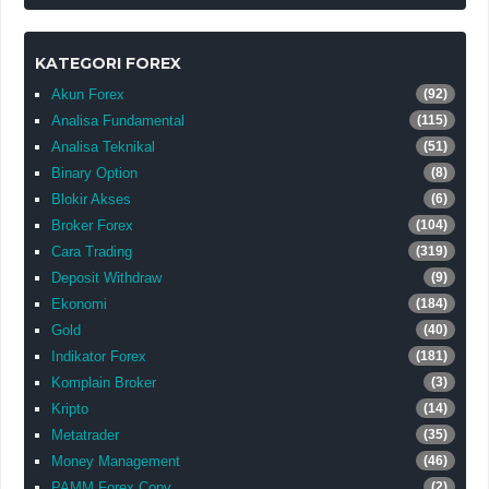
KATEGORI FOREX
Akun Forex
(92)
Analisa Fundamental
(115)
Analisa Teknikal
(51)
Binary Option
(8)
Blokir Akses
(6)
Broker Forex
(104)
Cara Trading
(319)
Deposit Withdraw
(9)
Ekonomi
(184)
Gold
(40)
Indikator Forex
(181)
Komplain Broker
(3)
Kripto
(14)
Metatrader
(35)
Money Management
(46)
PAMM Forex Copy
(2)