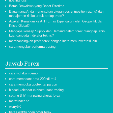
floating loss
Batas Drawdown yang Dapat Diterima
Bagaimana Anda menentukan ukuran posisi (position sizing) dan
manajemen risiko untuk setiap trade?
Apakah Kenaikan ke ATH Emas Dipengaruhi oleh Geopolitik dan
Krisis Global?
Mengapa konsep Supply dan Demand dalam forex dianggap lebih
kuat daripada indikator teknis?
membandingkan profit forex dengan instrumen investasi lain
cara mengukur performa trading
Jawab Forex
cara wd akun demo
cara memasant sma 200ndi mt4
cara membuka quotex tanpa vpn
hindari kalendar ekonomi saat trading
setting tf h4 ma paling akurat forex
metatrader tid
worry5i0
batas waktu open order forex