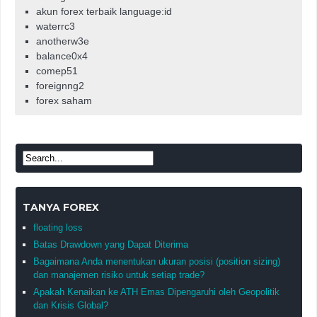
akun forex terbaik language:id
waterrc3
anotherw3e
balance0x4
comep51
foreignng2
forex saham
TANYA FOREX
floating loss
Batas Drawdown yang Dapat Diterima
Bagaimana Anda menentukan ukuran posisi (position sizing)
dan manajemen risiko untuk setiap trade?
Apakah Kenaikan ke ATH Emas Dipengaruhi oleh Geopolitik
dan Krisis Global?