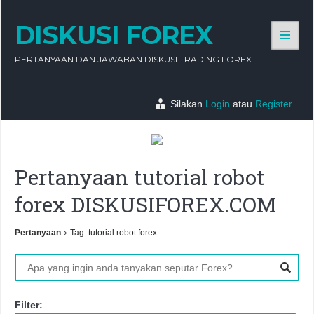
DISKUSI FOREX
PERTANYAAN DAN JAWABAN DISKUSI TRADING FOREX
Silakan
Login
atau
Register
Pertanyaan tutorial robot
forex DISKUSIFOREX.COM
›
Pertanyaan
Tag: tutorial robot forex
Filter: