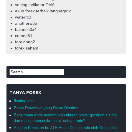
setting indikator TMA
akun forex terbaik language:id
waterrc3
anotherw3e
balance0x4
comep51
foreignng2
forex saham
TANYA FOREX
floating loss
Batas Drawdown yang Dapat Diterima
Bagaimana Anda menentukan ukuran posisi (position sizing)
dan manajemen risiko untuk setiap trade?
Apakah Kenaikan ke ATH Emas Dipengaruhi oleh Geopolitik