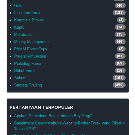
Gold
(40)
Indikator Forex
(181)
Komplain Broker
(3)
Kripto
(14)
Metatrader
(35)
Money Management
(46)
PAMM Forex Copy
(2)
Program Investasi
(81)
Psikologi Forex
(69)
Robot Forex
(16)
Saham
(161)
Strategi Trading
(459)
PERTANYAAN TERPOPULER
Apakah Perbedaan Buy Limit dan Buy Stop?
Bagaimana Cara Membuka Website Broker Forex yang Diblokir
Tanpa VPN?