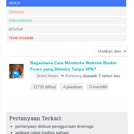
SEMUA
TERBUKA
DISELESAIKAN
DITUTUP
TIDAK DIJAWAB
Bagaimana Cara Membuka Website Broker
Forex yang Diblokir Tanpa VPN?
•
Belalang
dijawab 3 tahun lalu
Blokir Akses
dilihat
jawaban
memilih
11733
4
0
Pertanyaan Terkait:
pertanyaan diskusi penggunaan leverage
aplikasi robot trading saham