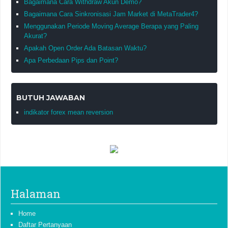
Bagaimana Cara Withdraw Akun Demo?
Bagaimana Cara Sinkronisasi Jam Market di MetaTrader4?
Menggunakan Periode Moving Average Berapa yang Paling
Akurat?
Apakah Open Order Ada Batasan Waktu?
Apa Perbedaan Pips dan Point?
BUTUH JAWABAN
indikator forex mean reversion
Halaman
Home
Daftar Pertanyaan