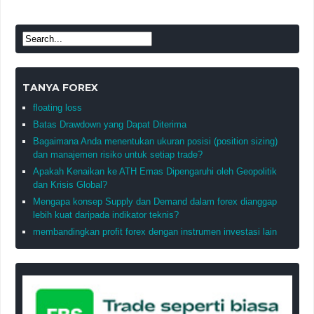
TANYA FOREX
floating loss
Batas Drawdown yang Dapat Diterima
Bagaimana Anda menentukan ukuran posisi (position sizing)
dan manajemen risiko untuk setiap trade?
Apakah Kenaikan ke ATH Emas Dipengaruhi oleh Geopolitik
dan Krisis Global?
Mengapa konsep Supply dan Demand dalam forex dianggap
lebih kuat daripada indikator teknis?
membandingkan profit forex dengan instrumen investasi lain