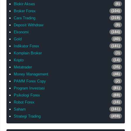
Blokir Akses
(6)
Broker Forex
(104)
Cara Trading
(319)
Deposit Withdraw
(9)
Ekonomi
(184)
Gold
(40)
Indikator Forex
(181)
Komplain Broker
(3)
Kripto
(14)
Metatrader
(35)
Money Management
(46)
PAMM Forex Copy
(2)
Program Investasi
(81)
Psikologi Forex
(69)
Robot Forex
(16)
Saham
(161)
Strategi Trading
(459)