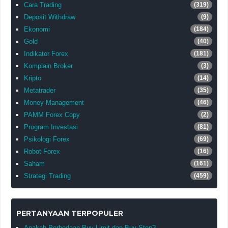
Cara Trading
(319)
Deposit Withdraw
(9)
Ekonomi
(184)
Gold
(40)
Indikator Forex
(181)
Komplain Broker
(3)
Kripto
(14)
Metatrader
(35)
Money Management
(46)
PAMM Forex Copy
(2)
Program Investasi
(81)
Psikologi Forex
(69)
Robot Forex
(16)
Saham
(161)
Strategi Trading
(459)
PERTANYAAN TERPOPULER
Apakah Perbedaan Buy Limit dan Buy Stop?