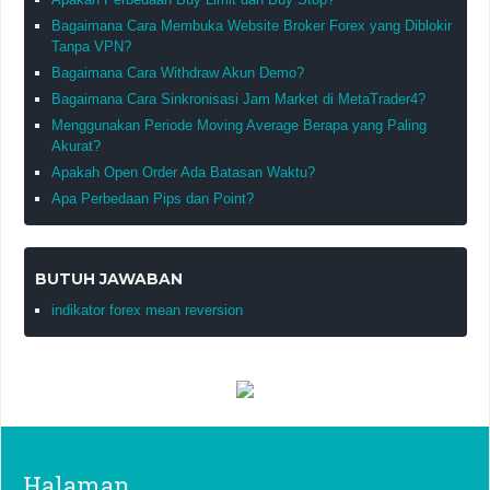
Bagaimana Cara Membuka Website Broker Forex yang Diblokir
Tanpa VPN?
Bagaimana Cara Withdraw Akun Demo?
Bagaimana Cara Sinkronisasi Jam Market di MetaTrader4?
Menggunakan Periode Moving Average Berapa yang Paling
Akurat?
Apakah Open Order Ada Batasan Waktu?
Apa Perbedaan Pips dan Point?
BUTUH JAWABAN
indikator forex mean reversion
Halaman