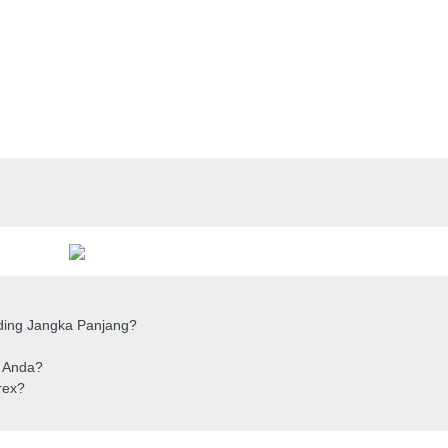
ding Jangka Panjang?
n Anda?
rex?