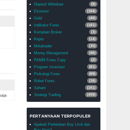
Deposit Withdraw
(9)
Ekonomi
(184)
Gold
(40)
Indikator Forex
(181)
Komplain Broker
(3)
Kripto
(14)
Metatrader
(35)
Money Management
(46)
PAMM Forex Copy
(2)
Program Investasi
(81)
Psikologi Forex
(69)
Robot Forex
(16)
Saham
(161)
Strategi Trading
(459)
saja
PERTANYAAN TERPOPULER
Apakah Perbedaan Buy Limit dan
Buy Stop?