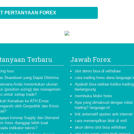
T PERTANYAAN FOREX
tanyaan Terbaru
Jawab Forex
ting loss
slot demo bisa di withdraw
as Drawdown yang Dapat Diterima
cara trading forex dana language:i
aimana Anda menentukan ukuran
Apakah bisa widraw ketika trading
isi (position sizing) dan manajemen
berlangsung
ko untuk setiap trade?
membuka blokir forex
kah Kenaikan ke ATH Emas
Apa yang dimaksud dengan robot
ngaruhi oleh Geopolitik dan Krisis
trading? language:id
bal?
link anternatif quotex anti internet
gapa konsep Supply dan Demand
cara menampilkan blok di mt4
am forex dianggap lebih kuat
akun demo slot bisa withdraw
pada indikator teknis?
apa saja news yang high impact