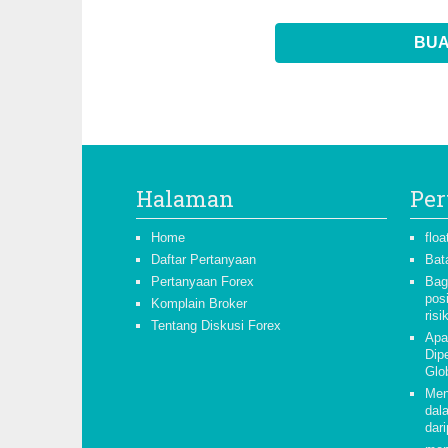
BUA
Halaman
Per
Home
floa
Daftar Pertanyaan
Bat
Pertanyaan Forex
Bag
pos
Komplain Broker
risi
Tentang Diskusi Forex
Apa
Dipe
Glo
Men
dal
dari