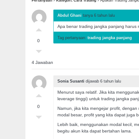
›
›
Pertanyaan
Kategori: Cara Trading
Apakah Trading Jang
Abdul Ghani
tanya 6 tahun lalu
Apa benar trading jangka panjang haru
Tag pertanyaan:
trading jangka panjang
0
4 Jawaban
Sonia Susanti
dijawab 6 tahun lalu
Menurut saya relatif. Jika kita menggun
leverage tinggi) untuk trading jangka panj
0
Namun, jika kita mengejar profit, dengan m
modal besar, profit yang kita dapat juga 
Lebih baik, menggunakan modal kecil, mem
begitu akun kita dapat bertahan lama.