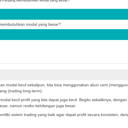
ka Panjang Membutuhkan Modal yang Besar?
s membutuhkan modal yang besar?
akan modal kecil sekalipun, kita bisa menggunakan akun cent (menggu
ang (trading long-term).
odal kecil profit yang kita dapat juga kecil. Begitu sebaliknya, dengan
besar, namun resiko kehilangan juga besar.
iliki sistem trading yang baik agar dapat profit secara konsisten, de