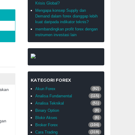
Krisis Global?
Mengapa konsep Supply dan
Demand dalam forex dianggap lebih
kuat daripada indikator teknis?
membandingkan profit forex dengan
instrumen investasi lain
KATEGORI FOREX
Akun Forex
(92)
nakan
Analisa Fundamental
(115)
Analisa Teknikal
(51)
Binary Option
(8)
Blokir Akses
(6)
ngan
Broker Forex
(104)
Cara Trading
(319)