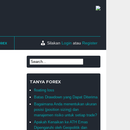
Silakan
Login
atau
Register
OREX
TANYA FOREX
floating loss
Batas Drawdown yang Dapat Diterima
Bagaimana Anda menentukan ukuran
posisi (position sizing) dan
manajemen risiko untuk setiap trade?
Apakah Kenaikan ke ATH Emas
Dipengaruhi oleh Geopolitik dan