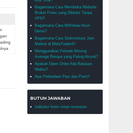
Bagaimana Cara Membuka Website
Broker Forex yang Diblokir Tanpa
VPN?
Bagaimana Cara Withdraw Akun
an
Demo?
ngan
Bagaimana Cara Sinkronisasi Jam
rading
Market di MetaTrader4?
lnya
Menggunakan Periode Moving
Average Berapa yang Paling Akurat?
Apakah Open Order Ada Batasan
Waktu?
Apa Perbedaan Pips dan Point?
BUTUH JAWABAN
indikator forex mean reversion