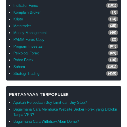
Indikator Forex
(181)
Komplain Broker
(3)
Kripto
(14)
Metatrader
(35)
Money Management
(46)
PAMM Forex Copy
(2)
Program Investasi
(81)
Psikologi Forex
(69)
Robot Forex
(16)
Saham
(161)
Strategi Trading
(459)
PERTANYAAN TERPOPULER
Apakah Perbedaan Buy Limit dan Buy Stop?
Bagaimana Cara Membuka Website Broker Forex yang Diblokir
Tanpa VPN?
Bagaimana Cara Withdraw Akun Demo?