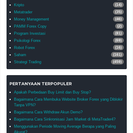
Kripto
(14)
Metatrader
(35)
Money Management
(46)
PAMM Forex Copy
(2)
Program Investasi
(81)
Psikologi Forex
(69)
Robot Forex
(16)
Saham
(161)
Strategi Trading
(459)
PERTANYAAN TERPOPULER
Apakah Perbedaan Buy Limit dan Buy Stop?
Bagaimana Cara Membuka Website Broker Forex yang Diblokir
Tanpa VPN?
Bagaimana Cara Withdraw Akun Demo?
Bagaimana Cara Sinkronisasi Jam Market di MetaTrader4?
Menggunakan Periode Moving Average Berapa yang Paling
Akurat?