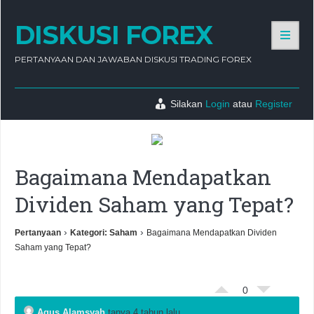
DISKUSI FOREX
PERTANYAAN DAN JAWABAN DISKUSI TRADING FOREX
Silakan
Login
atau
Register
Bagaimana Mendapatkan
Dividen Saham yang Tepat?
›
›
Pertanyaan
Kategori: Saham
Bagaimana Mendapatkan Dividen
Saham yang Tepat?
0
Agus Alamsyah
tanya 4 tahun lalu