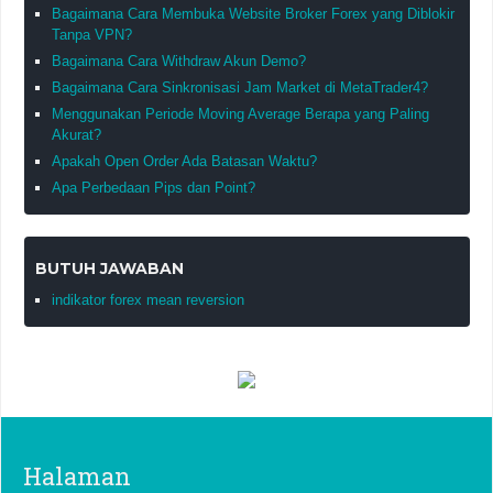
Bagaimana Cara Membuka Website Broker Forex yang Diblokir
Tanpa VPN?
Bagaimana Cara Withdraw Akun Demo?
Bagaimana Cara Sinkronisasi Jam Market di MetaTrader4?
Menggunakan Periode Moving Average Berapa yang Paling
Akurat?
Apakah Open Order Ada Batasan Waktu?
Apa Perbedaan Pips dan Point?
BUTUH JAWABAN
indikator forex mean reversion
Halaman