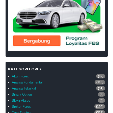
KATEGORI FOREX
Akun Forex
(92)
Analisa Fundamental
(115)
Analisa Teknikal
(51)
Binary Option
(8)
Blokir Akses
(6)
Broker Forex
(104)
Cara Trading
(319)