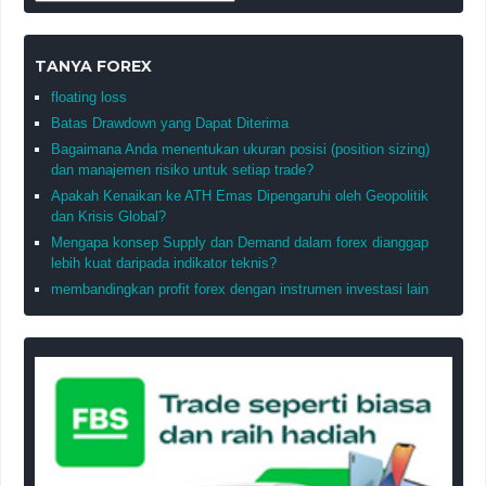
TANYA FOREX
floating loss
Batas Drawdown yang Dapat Diterima
Bagaimana Anda menentukan ukuran posisi (position sizing)
dan manajemen risiko untuk setiap trade?
Apakah Kenaikan ke ATH Emas Dipengaruhi oleh Geopolitik
dan Krisis Global?
Mengapa konsep Supply dan Demand dalam forex dianggap
lebih kuat daripada indikator teknis?
membandingkan profit forex dengan instrumen investasi lain