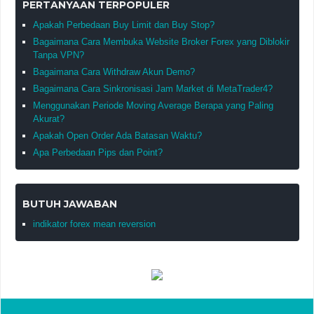
PERTANYAAN TERPOPULER
Apakah Perbedaan Buy Limit dan Buy Stop?
Bagaimana Cara Membuka Website Broker Forex yang Diblokir
Tanpa VPN?
Bagaimana Cara Withdraw Akun Demo?
Bagaimana Cara Sinkronisasi Jam Market di MetaTrader4?
Menggunakan Periode Moving Average Berapa yang Paling
Akurat?
Apakah Open Order Ada Batasan Waktu?
Apa Perbedaan Pips dan Point?
BUTUH JAWABAN
indikator forex mean reversion