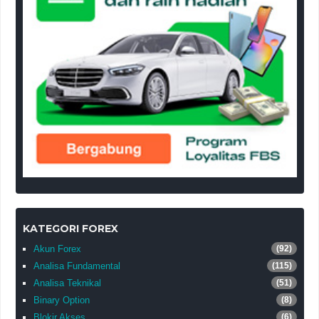
KATEGORI FOREX
Akun Forex
(92)
Analisa Fundamental
(115)
Analisa Teknikal
(51)
Binary Option
(8)
Blokir Akses
(6)