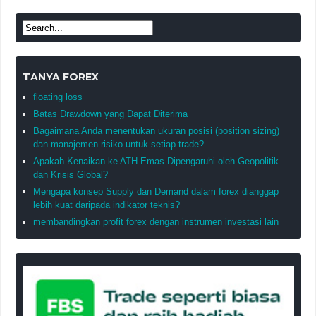
TANYA FOREX
floating loss
Batas Drawdown yang Dapat Diterima
Bagaimana Anda menentukan ukuran posisi (position sizing)
dan manajemen risiko untuk setiap trade?
Apakah Kenaikan ke ATH Emas Dipengaruhi oleh Geopolitik
dan Krisis Global?
Mengapa konsep Supply dan Demand dalam forex dianggap
lebih kuat daripada indikator teknis?
membandingkan profit forex dengan instrumen investasi lain