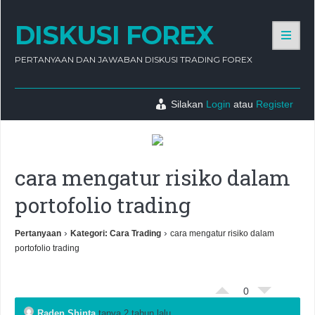
DISKUSI FOREX
PERTANYAAN DAN JAWABAN DISKUSI TRADING FOREX
Silakan
Login
atau
Register
cara mengatur risiko dalam
portofolio trading
›
›
Pertanyaan
Kategori: Cara Trading
cara mengatur risiko dalam
portofolio trading
0
Raden Shinta
tanya 2 tahun lalu