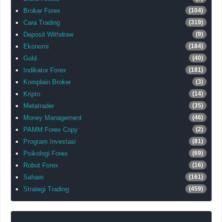
Broker Forex
(104)
Cara Trading
(319)
Deposit Withdraw
(9)
Ekonomi
(184)
Gold
(40)
Indikator Forex
(181)
Komplain Broker
(3)
Kripto
(14)
Metatrader
(35)
Money Management
(46)
PAMM Forex Copy
(2)
Program Investasi
(81)
Psikologi Forex
(69)
Robot Forex
(16)
Saham
(161)
Strategi Trading
(459)